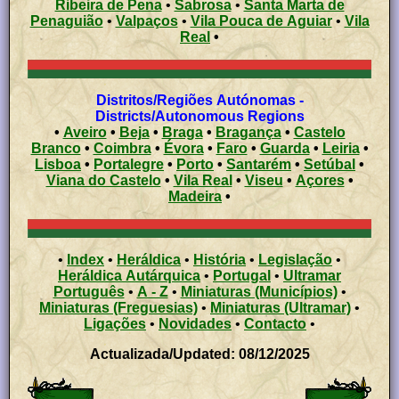
Ribeira de Pena
•
Sabrosa
•
Santa Marta de
Penaguião
•
Valpaços
•
Vila Pouca de Aguiar
•
Vila
Real
•
Distritos/Regiões Autónomas -
Districts/Autonomous Regions
•
Aveiro
•
Beja
•
Braga
•
Bragança
•
Castelo
Branco
•
Coimbra
•
Évora
•
Faro
•
Guarda
•
Leiria
•
Lisboa
•
Portalegre
•
Porto
•
Santarém
•
Setúbal
•
Viana do Castelo
•
Vila Real
•
Viseu
•
Açores
•
Madeira
•
•
Index
•
Heráldica
•
História
•
Legislação
•
Heráldica Autárquica
•
Portugal
•
Ultramar
Português
•
A - Z
•
Miniaturas (Municípios)
•
Miniaturas (Freguesias)
•
Miniaturas (Ultramar)
•
Ligações
•
Novidades
•
Contacto
•
Actualizada/Updated: 08/12/2025