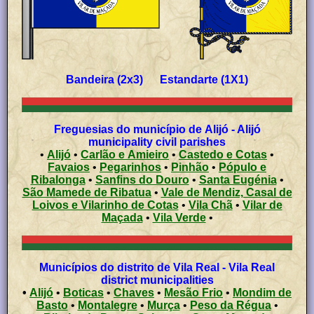
Bandeira (2x3) Estandarte (1X1)
Freguesias do município de Alijó - Alijó
municipality civil parishes
•
Alijó
•
Carlão e Amieiro
•
Castedo e Cotas
•
Favaios
•
Pegarinhos
•
Pinhão
•
Pópulo e
Ribalonga
•
Sanfins do Douro
•
Santa Eugénia
•
São Mamede de Ribatua
•
Vale de Mendiz, Casal de
Loivos e Vilarinho de Cotas
•
Vila Chã
•
Vilar de
Maçada
•
Vila Verde
•
Municípios do distrito de Vila Real - Vila Real
district municipalities
•
Alijó
•
Boticas
•
Chaves
•
Mesão Frio
•
Mondim de
Basto
•
Montalegre
•
Murça
•
Peso da Régua
•