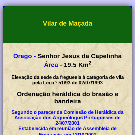
Vilar de Maçada
Orago -
Senhor Jesus da Capelinha
2
Área -
19.5
Km
Elevação da sede da freguesia à categoria de vila
pela Lei n.º 51/93 de 02/07/1993
Ordenação heráldica do brasão e
bandeira
Segundo o parecer da Comissão de Heráldica da
Associação dos Arqueólogos Portugueses de
24/07/2001
Estabelecida em reunião de Assembleia de
Freguesia, em 13/10/2001