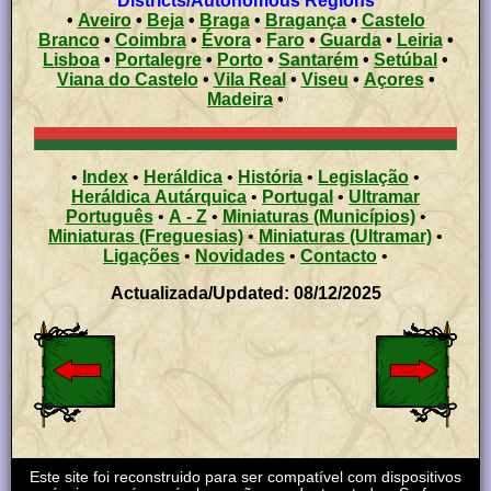
Districts/Autonomous Regions
•
Aveiro
•
Beja
•
Braga
•
Bragança
•
Castelo
Branco
•
Coimbra
•
Évora
•
Faro
•
Guarda
•
Leiria
•
Lisboa
•
Portalegre
•
Porto
•
Santarém
•
Setúbal
•
Viana do Castelo
•
Vila Real
•
Viseu
•
Açores
•
Madeira
•
•
Index
•
Heráldica
•
História
•
Legislação
•
Heráldica Autárquica
•
Portugal
•
Ultramar
Português
•
A - Z
•
Miniaturas (Municípios)
•
Miniaturas (Freguesias)
•
Miniaturas (Ultramar)
•
Ligações
•
Novidades
•
Contacto
•
Actualizada/Updated: 08/12/2025
Este site foi reconstruido para ser compatível com dispositivos