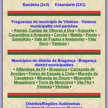
Bandeira (2x3) Estandarte (1X1)
Freguesias do município de Vimioso - Vimioso
municipality civil parishes
•
Algoso, Campo de Víboras e Uva
•
Argozelo
•
Caçarelhos e Angueira
•
Carção
•
Matela
•
Pinelo
•
Santulhão
•
Vale de Frades e Avelanoso
•
Vilar
Seco
•
Vimioso
•
Municípios do distrito de Bragança - Bragança
district municipalities
•
Alfândega da Fé
•
Bragança
•
Carrazeda de
Ansiães
•
Freixo de Espada à Cinta
•
Macedo de
Cavaleiros
•
Miranda do Douro
•
Mirandela
•
Mogadouro
•
Torre de Moncorvo
•
Vila Flor
•
Vimioso
•
Vinhais
•
Distritos/Regiões Autónomas -