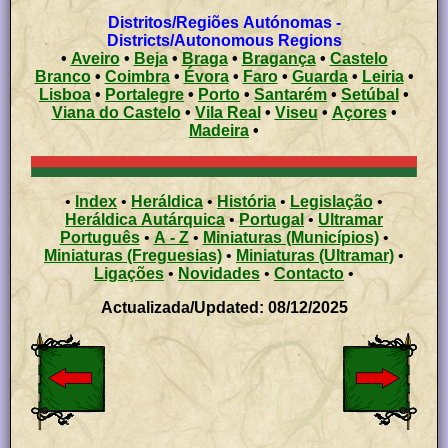
Distritos/Regiões Autónomas -
Districts/Autonomous Regions
•
Aveiro
•
Beja
•
Braga
•
Bragança
•
Castelo
Branco
•
Coimbra
•
Évora
•
Faro
•
Guarda
•
Leiria
•
Lisboa
•
Portalegre
•
Porto
•
Santarém
•
Setúbal
•
Viana do Castelo
•
Vila Real
•
Viseu
•
Açores
•
Madeira
•
•
Index
•
Heráldica
•
História
•
Legislação
•
Heráldica Autárquica
•
Portugal
•
Ultramar
Português
•
A - Z
•
Miniaturas (Municípios)
•
Miniaturas (Freguesias)
•
Miniaturas (Ultramar)
•
Ligações
•
Novidades
•
Contacto
•
Actualizada/Updated: 08/12/2025