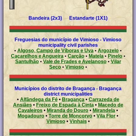
Bandeira (2x3) Estandarte (1X1)
Freguesias do município de Vimioso - Vimioso
municipality civil parishes
•
Algoso, Campo de Víboras e Uva
•
Argozelo
•
Caçarelhos e Angueira
•
Carção
•
Matela
•
Pinelo
•
Santulhão
•
Vale de Frades e Avelanoso
•
Vilar
Seco
•
Vimioso
•
Municípios do distrito de Bragança - Bragança
district municipalities
•
Alfândega da Fé
•
Bragança
•
Carrazeda de
Ansiães
•
Freixo de Espada à Cinta
•
Macedo de
Cavaleiros
•
Miranda do Douro
•
Mirandela
•
Mogadouro
•
Torre de Moncorvo
•
Vila Flor
•
Vimioso
•
Vinhais
•