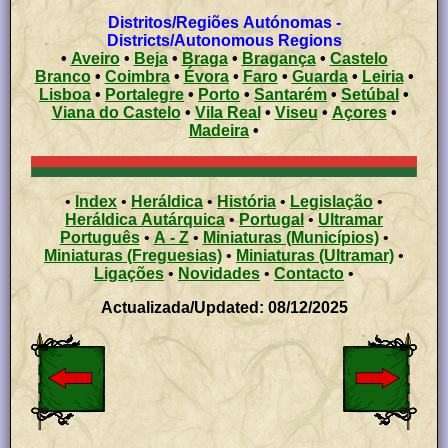
Distritos/Regiões Autónomas -
Districts/Autonomous Regions
•
Aveiro
•
Beja
•
Braga
•
Bragança
•
Castelo
Branco
•
Coimbra
•
Évora
•
Faro
•
Guarda
•
Leiria
•
Lisboa
•
Portalegre
•
Porto
•
Santarém
•
Setúbal
•
Viana do Castelo
•
Vila Real
•
Viseu
•
Açores
•
Madeira
•
•
Index
•
Heráldica
•
História
•
Legislação
•
Heráldica Autárquica
•
Portugal
•
Ultramar
Português
•
A - Z
•
Miniaturas (Municípios)
•
Miniaturas (Freguesias)
•
Miniaturas (Ultramar)
•
Ligações
•
Novidades
•
Contacto
•
Actualizada/Updated: 08/12/2025