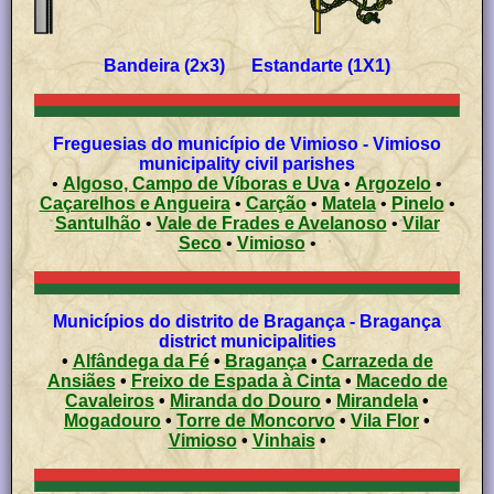
Bandeira (2x3) Estandarte (1X1)
Freguesias do município de Vimioso - Vimioso
municipality civil parishes
•
Algoso, Campo de Víboras e Uva
•
Argozelo
•
Caçarelhos e Angueira
•
Carção
•
Matela
•
Pinelo
•
Santulhão
•
Vale de Frades e Avelanoso
•
Vilar
Seco
•
Vimioso
•
Municípios do distrito de Bragança - Bragança
district municipalities
•
Alfândega da Fé
•
Bragança
•
Carrazeda de
Ansiães
•
Freixo de Espada à Cinta
•
Macedo de
Cavaleiros
•
Miranda do Douro
•
Mirandela
•
Mogadouro
•
Torre de Moncorvo
•
Vila Flor
•
Vimioso
•
Vinhais
•