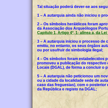
Tal situação poderá dever-se aos segu
1 – A autarquia ainda não iniciou o p
2 – Os símbolos heráldicos foram apro
da Associação dos Arqueólogos Portug
Capitulo 1, Artigo 4º, 1- alínea a, da Le
3 – A autarquia iniciou o processo de
emitiu, no entanto, os seus órgãos a
ou por usufruir de simbologia ilegal;
4 – Os símbolos foram estabelecidos p
promoveu a publicação do respectivo o
Locais (DGAL), de forma a concluir o
5 – A autarquia não peticionou um no
ou a cidade da localidade sede de auta
caso das freguesias), com o posterior
da República e registo na DGAL;