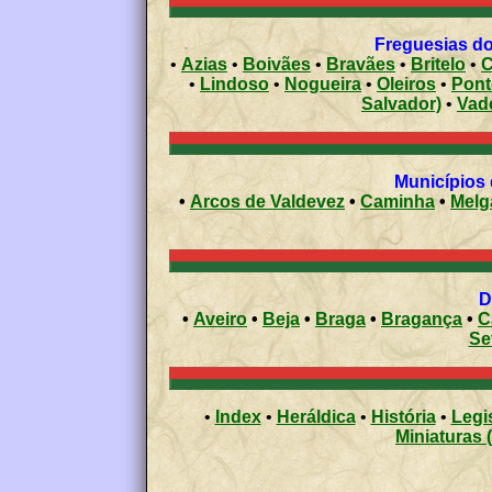
Freguesias do
•
Azias
•
Boivães
•
Bravães
•
Britelo
•
C
•
Lindoso
•
Nogueira
•
Oleiros
•
Pont
Salvador)
•
Vad
•
Arcos de Valdevez
•
Caminha
•
Melg
•
Aveiro
•
Beja
•
Braga
•
Bragança
•
C
Se
•
Index
•
Heráldica
•
História
•
Legi
Miniaturas 