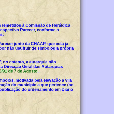
am remetidos à Comissão de Heráldica
espectivo Parecer, conforme o
s;
Parecer junto da CHAAP, que esta já
or não usufruir de simbologia própria
, no entanto, a autarquia não
na Direcção Geral das Autarquias
 53/91 de 7 de Agosto
.
bolos, motivada pela elevação a vila
teração do município a que pertence (no
, publicação do ordenamento em Diário