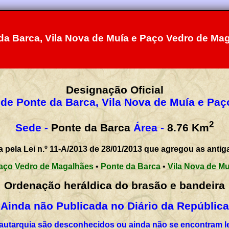
da Barca, Vila Nova de Muía e Paço Vedro de Ma
Designação Oficial
 de Ponte da Barca, Vila Nova de Muía e Pa
2
Sede -
Ponte da Barca
Área -
8.76
Km
a pela Lei n.º 11-A/2013 de 28/01/2013 que agregou as antig
Paço Vedro de Magalhães
•
Ponte da Barca
•
Vila Nova de M
Ordenação heráldica do brasão e bandeira
Ainda não Publicada no Diário da República
 autarquia são desconhecidos ou ainda não se encontram l