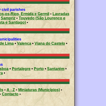
civil parishes
s-os-Rios, Ermida e Germil
•
Lavradas
•
Sampriz
•
Touvedo (São Lourenço e
sta e Santiago)
•
 municipalities
de Lima
•
Valença
•
Viana do Castelo
•
ons
isboa
•
Portalegre
•
Porto
•
Santarém
•
ra
•
ês
•
A - Z
•
Miniaturas (Municípios)
•
•
Contacto
•