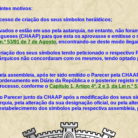
intes motivos:
rocesso de criação dos seus símbolos heráldicos;
vados e estão em uso pela autarquia, no entanto, não for
ueses (CHAAP) para que esta os aprovasse e emitisse o r
i n.º 53/91 de 7 de Agosto
, encontrando-se deste modo ilegai
 criação dos seus símbolos tendo peticionado o respectivo 
utárquicos não concordaram com os mesmos, tendo optado p
ela assembleia, após ter sido emitido o Parecer pela CHAAP
rdenamento em Diário da República e o posterior registo 
 processo, conforme o
Capitulo 1, Artigo 4º, 2 e 3, da Lei n.º
vo Parecer junto da CHAAP após a modificação dos seus sím
rquia, pela alteração da sua designação oficial, ou pela al
 estabelecimento dos símbolos pela respectiva assembleia