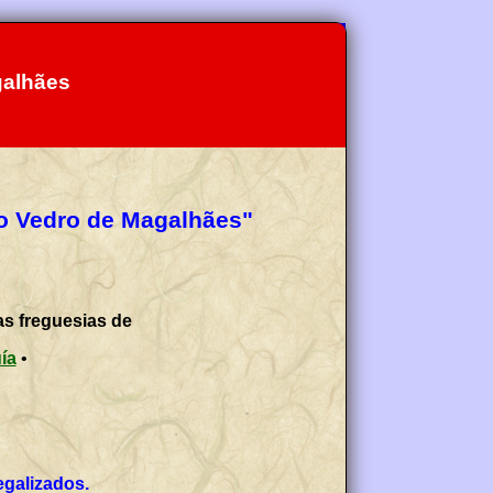
galhães
ço Vedro de Magalhães"
as freguesias de
uía
•
egalizados.