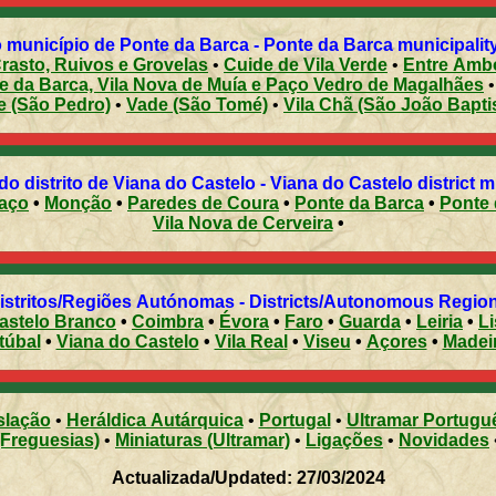
 município de Ponte da Barca - Ponte da Barca municipality 
rasto, Ruivos e Grovelas
•
Cuide de Vila Verde
•
Entre Ambo
e da Barca, Vila Nova de Muía e Paço Vedro de Magalhães
e (São Pedro)
•
Vade (São Tomé)
•
Vila Chã (São João Bapti
Municípios do distrito de Viana do Castelo - Viana do Castelo district
aço
•
Monção
•
Paredes de Coura
•
Ponte da Barca
•
Ponte 
Vila Nova de Cerveira
•
Distritos/Regiões Autónomas - Districts/Autonomous Regi
astelo Branco
•
Coimbra
•
Évora
•
Faro
•
Guarda
•
Leiria
•
L
túbal
•
Viana do Castelo
•
Vila Real
•
Viseu
•
Açores
•
Madei
slação
•
Heráldica Autárquica
•
Portugal
•
Ultramar Portugu
(Freguesias)
•
Miniaturas (Ultramar)
•
Ligações
•
Novidades
Actualizada/Updated: 27/03/2024