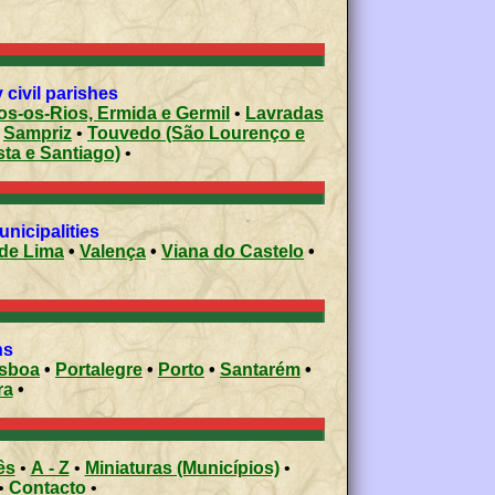
civil parishes
s-os-Rios, Ermida e Germil
•
Lavradas
•
Sampriz
•
Touvedo (São Lourenço e
sta e Santiago)
•
 municipalities
de Lima
•
Valença
•
Viana do Castelo
•
ons
isboa
•
Portalegre
•
Porto
•
Santarém
•
ra
•
ês
•
A - Z
•
Miniaturas (Municípios)
•
•
Contacto
•