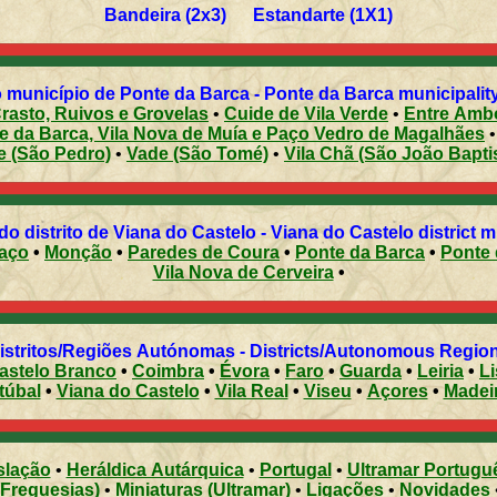
Bandeira (2x3) Estandarte (1X1)
 município de Ponte da Barca - Ponte da Barca municipality 
rasto, Ruivos e Grovelas
•
Cuide de Vila Verde
•
Entre Ambo
e da Barca, Vila Nova de Muía e Paço Vedro de Magalhães
e (São Pedro)
•
Vade (São Tomé)
•
Vila Chã (São João Bapti
Municípios do distrito de Viana do Castelo - Viana do Castelo district
aço
•
Monção
•
Paredes de Coura
•
Ponte da Barca
•
Ponte 
Vila Nova de Cerveira
•
Distritos/Regiões Autónomas - Districts/Autonomous Regi
astelo Branco
•
Coimbra
•
Évora
•
Faro
•
Guarda
•
Leiria
•
L
túbal
•
Viana do Castelo
•
Vila Real
•
Viseu
•
Açores
•
Madei
slação
•
Heráldica Autárquica
•
Portugal
•
Ultramar Portugu
(Freguesias)
•
Miniaturas (Ultramar)
•
Ligações
•
Novidades