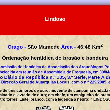
Lindoso
2
Orago -
São Mamede
Área -
46.48
Km
Ordenação heráldica do brasão e bandeira
Comissão de Heráldica da Associação dos Arqueólogos Por
belecida em reunião de Assembleia de Freguesia, em 30/04
 Diário da República n.º 105, 3.ª Série, Parte A 
 Direcção Geral de Autarquias Locais, com o n.º 229/2005, 
 de três cômoros de ouro, movente de campanha ondada de a
minado e lavrado de ouro; em chefe, um espigueiro de prata
ro torres. Listel branco, com a legenda a negro: “ LINDOSO