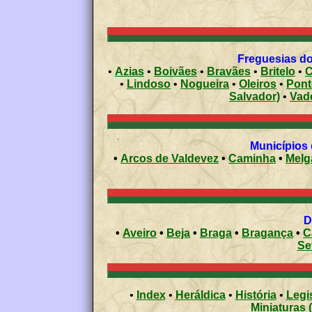
Freguesias do
•
Azias
•
Boivães
•
Bravães
•
Britelo
•
C
•
Lindoso
•
Nogueira
•
Oleiros
•
Pont
Salvador)
•
Vad
•
Arcos de Valdevez
•
Caminha
•
Melg
•
Aveiro
•
Beja
•
Braga
•
Bragança
•
C
Se
•
Index
•
Heráldica
•
História
•
Legi
Miniaturas 