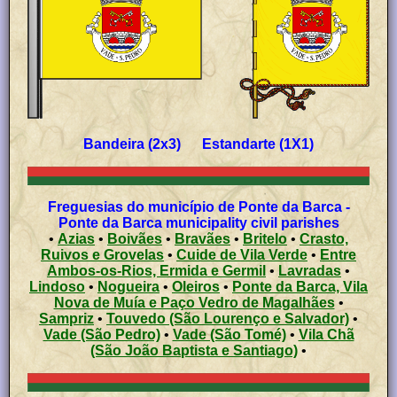
Bandeira (2x3) Estandarte (1X1)
Freguesias do município de Ponte da Barca -
Ponte da Barca municipality civil parishes
•
Azias
•
Boivães
•
Bravães
•
Britelo
•
Crasto,
Ruivos e Grovelas
•
Cuide de Vila Verde
•
Entre
Ambos-os-Rios, Ermida e Germil
•
Lavradas
•
Lindoso
•
Nogueira
•
Oleiros
•
Ponte da Barca, Vila
Nova de Muía e Paço Vedro de Magalhães
•
Sampriz
•
Touvedo (São Lourenço e Salvador)
•
Vade (São Pedro)
•
Vade (São Tomé)
•
Vila Chã
(São João Baptista e Santiago)
•