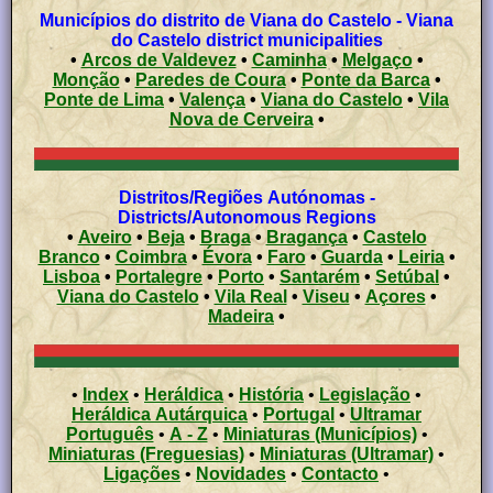
Municípios do distrito de Viana do Castelo - Viana
do Castelo district municipalities
•
Arcos de Valdevez
•
Caminha
•
Melgaço
•
Monção
•
Paredes de Coura
•
Ponte da Barca
•
Ponte de Lima
•
Valença
•
Viana do Castelo
•
Vila
Nova de Cerveira
•
Distritos/Regiões Autónomas -
Districts/Autonomous Regions
•
Aveiro
•
Beja
•
Braga
•
Bragança
•
Castelo
Branco
•
Coimbra
•
Évora
•
Faro
•
Guarda
•
Leiria
•
Lisboa
•
Portalegre
•
Porto
•
Santarém
•
Setúbal
•
Viana do Castelo
•
Vila Real
•
Viseu
•
Açores
•
Madeira
•
•
Index
•
Heráldica
•
História
•
Legislação
•
Heráldica Autárquica
•
Portugal
•
Ultramar
Português
•
A - Z
•
Miniaturas (Municípios)
•
Miniaturas (Freguesias)
•
Miniaturas (Ultramar)
•
Ligações
•
Novidades
•
Contacto
•