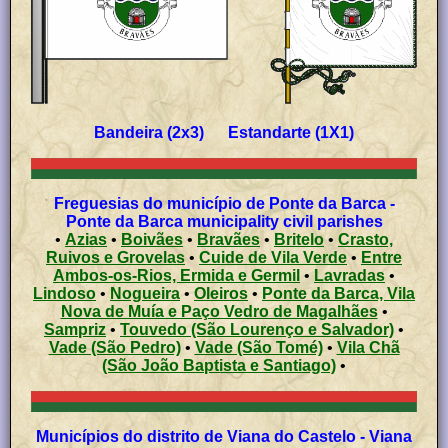
Bandeira (2x3) Estandarte (1X1)
Freguesias do município de Ponte da Barca -
Ponte da Barca municipality civil parishes
•
Azias
•
Boivães
•
Bravães
•
Britelo
•
Crasto,
Ruivos e Grovelas
•
Cuide de Vila Verde
•
Entre
Ambos-os-Rios, Ermida e Germil
•
Lavradas
•
Lindoso
•
Nogueira
•
Oleiros
•
Ponte da Barca, Vila
Nova de Muía e Paço Vedro de Magalhães
•
Sampriz
•
Touvedo (São Lourenço e Salvador)
•
Vade (São Pedro)
•
Vade (São Tomé)
•
Vila Chã
(São João Baptista e Santiago)
•
Municípios do distrito de Viana do Castelo - Viana