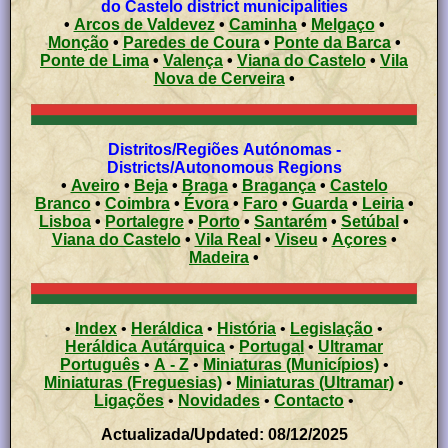
do Castelo district municipalities
•
Arcos de Valdevez
•
Caminha
•
Melgaço
•
Monção
•
Paredes de Coura
•
Ponte da Barca
•
Ponte de Lima
•
Valença
•
Viana do Castelo
•
Vila
Nova de Cerveira
•
Distritos/Regiões Autónomas -
Districts/Autonomous Regions
•
Aveiro
•
Beja
•
Braga
•
Bragança
•
Castelo
Branco
•
Coimbra
•
Évora
•
Faro
•
Guarda
•
Leiria
•
Lisboa
•
Portalegre
•
Porto
•
Santarém
•
Setúbal
•
Viana do Castelo
•
Vila Real
•
Viseu
•
Açores
•
Madeira
•
•
Index
•
Heráldica
•
História
•
Legislação
•
Heráldica Autárquica
•
Portugal
•
Ultramar
Português
•
A - Z
•
Miniaturas (Municípios)
•
Miniaturas (Freguesias)
•
Miniaturas (Ultramar)
•
Ligações
•
Novidades
•
Contacto
•
Actualizada/Updated: 08/12/2025