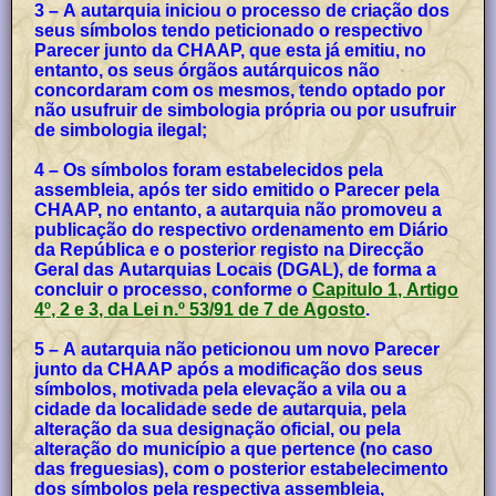
3 – A autarquia iniciou o processo de criação dos
seus símbolos tendo peticionado o respectivo
Parecer junto da CHAAP, que esta já emitiu, no
entanto, os seus órgãos autárquicos não
concordaram com os mesmos, tendo optado por
não usufruir de simbologia própria ou por usufruir
de simbologia ilegal;
4 – Os símbolos foram estabelecidos pela
assembleia, após ter sido emitido o Parecer pela
CHAAP, no entanto, a autarquia não promoveu a
publicação do respectivo ordenamento em Diário
da República e o posterior registo na Direcção
Geral das Autarquias Locais (DGAL), de forma a
concluir o processo, conforme o
Capitulo 1, Artigo
4º, 2 e 3, da Lei n.º 53/91 de 7 de Agosto
.
5 – A autarquia não peticionou um novo Parecer
junto da CHAAP após a modificação dos seus
símbolos, motivada pela elevação a vila ou a
cidade da localidade sede de autarquia, pela
alteração da sua designação oficial, ou pela
alteração do município a que pertence (no caso
das freguesias), com o posterior estabelecimento
dos símbolos pela respectiva assembleia,