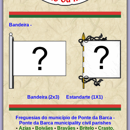
Bandeira -
Bandeira (2x3) Estandarte (1X1)
Freguesias do município de Ponte da Barca -
Ponte da Barca municipality civil parishes
•
Azias
•
Boivães
•
Bravães
•
Britelo
•
Crasto,