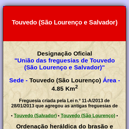
Touvedo (São Lourenço e Salvador)
Designação Oficial
"União das freguesias de Touvedo
(São Lourenço e Salvador)"
Sede -
Touvedo (São Lourenço)
Área -
2
4.85
Km
Freguesia criada pela Lei n.º 11-A/2013 de
28/01/2013 que agregou as antigas freguesias de
•
Touvedo (Salvador)
•
Touvedo (São Lourenço)
•
Ordenação heráldica do brasão e