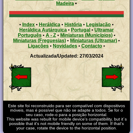
Madeira
•
•
Index
•
Heráldica
•
História
•
Legislação
•
Heráldica Autárquica
•
Portugal
•
Ultramar
Português
•
A - Z
•
Miniaturas (Municípios)
•
Miniaturas (Freguesias)
•
Miniaturas (Ultramar)
•
Ligações
•
Novidades
•
Contacto
•
Actualizada/Updated: 27/03/2024
Este site foi reconstruido para ser compatível com dispositivos
móveis, mas é possível que não se adapte a todos. Se for o
seu caso, rode-o para a posição horizontal.
This website was rebuilt for mobile device's compatibility, but it´s
possible that it's not mobile friendly on some of them. If that's
your case, rotate the device to the horizontal position.