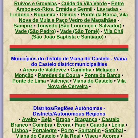
Ruivos e Grovelas
•
Cuide de Vila Verde
•
Entre
Ambos-os-Rios, Ermida e Germil
•
Lavradas
•
Lindoso
•
Nogueira
•
Oleiros
•
Ponte da Barca, Vila
Nova de Muía e Paço Vedro de Magalhães
•
Sampriz
•
Touvedo (São Lourenço e Salvador)
•
Vade (São Pedro)
•
Vade (São Tomé)
•
Vila Chã
(São João Baptista e Santiago)
•
Municípios do distrito de Viana do Castelo - Viana
do Castelo district municipalities
•
Arcos de Valdevez
•
Caminha
•
Melgaço
•
Monção
•
Paredes de Coura
•
Ponte da Barca
•
Ponte de Lima
•
Valença
•
Viana do Castelo
•
Vila
Nova de Cerveira
•
Distritos/Regiões Autónomas -
Districts/Autonomous Regions
•
Aveiro
•
Beja
•
Braga
•
Bragança
•
Castelo
Branco
•
Coimbra
•
Évora
•
Faro
•
Guarda
•
Leiria
•
Lisboa
•
Portalegre
•
Porto
•
Santarém
•
Setúbal
•
Viana do Castelo
•
Vila Real
•
Viseu
•
Açores
•