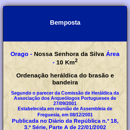
Bemposta
Orago -
Nossa Senhora da Silva
Área
2
-
10
Km
Ordenação heráldica do brasão e
bandeira
Segundo o parecer da Comissão de Heráldica da
Associação dos Arqueólogos Portugueses de
27/09/2001
Estabelecida em reunião de Assembleia de
Freguesia, em 08/12/2001
Publicada no Diário da República n.º 18,
3.ª Série, Parte A de 22/01/2002