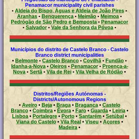
Penamacor municipality civil parishes
•
Aldeia do Bispo, Águas e Aldeia de João Pires
•
Aranhas
•
Benquerença
•
Meimão
•
Meimoa
•
Pedrógão de São Pedro e Bemposta
•
Penamacor
•
Salvador
•
Vale da Senhora da Póvoa
•
Municípios do distrito de Castelo Branco - Castelo
Branco district municipalities
•
Belmonte
•
Castelo Branco
•
Covilhã
•
Fundão
•
Idanha-a-Nova
•
Oleiros
•
Penamacor
•
Proença-a-
Nova
•
Sertã
•
Vila de Rei
•
Vila Velha de Ródão
•
Distritos/Regiões Autónomas -
Districts/Autonomous Regions
•
Aveiro
•
Beja
•
Braga
•
Bragança
•
Castelo
Branco
•
Coimbra
•
Évora
•
Faro
•
Guarda
•
Leiria
•
Lisboa
•
Portalegre
•
Porto
•
Santarém
•
Setúbal
•
Viana do Castelo
•
Vila Real
•
Viseu
•
Açores
•
Madeira
•