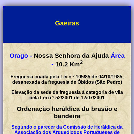
Gaeiras
Orago -
Nossa Senhora da Ajuda
Área
2
-
10.2
Km
Freguesia criada pela Lei n.º 105/85 de 04/10/1985,
desanexada da freguesia de Óbidos (São Pedro)
Elevação da sede da freguesia à categoria de vila
pela Lei n.º 52/2001 de 12/07/2001
Ordenação heráldica do brasão e
bandeira
Segundo o parecer da Comissão de Heráldica da
Associação dos Arqueólogos Portugueses de