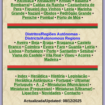
•
Alcobaça
•
Alvaiázere
•
Ansião
•
Batalha
•
Bombarral
•
Caldas da Rainha
•
Castanheira de
Pera
•
Figueiró dos Vinhos
•
Leiria
•
Marinha
Grande
•
Nazaré
•
Óbidos
•
Pedrógão Grande
•
Peniche
•
Pombal
•
Porto de Mós
•
Distritos/Regiões Autónomas -
Districts/Autonomous Regions
•
Aveiro
•
Beja
•
Braga
•
Bragança
•
Castelo
Branco
•
Coimbra
•
Évora
•
Faro
•
Guarda
•
Leiria
•
Lisboa
•
Portalegre
•
Porto
•
Santarém
•
Setúbal
•
Viana do Castelo
•
Vila Real
•
Viseu
•
Açores
•
Madeira
•
•
Index
•
Heráldica
•
História
•
Legislação
•
Heráldica Autárquica
•
Portugal
•
Ultramar
Português
•
A - Z
•
Miniaturas (Municípios)
•
Miniaturas (Freguesias)
•
Miniaturas (Ultramar)
•
Ligações
•
Novidades
•
Contacto
•
Actualizada/Updated: 08/12/2025