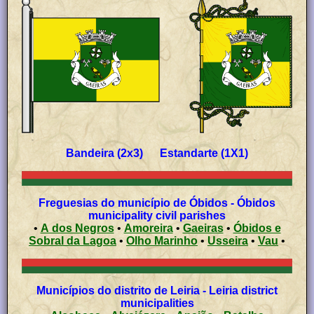
Bandeira (2x3) Estandarte (1X1)
Freguesias do município de Óbidos - Óbidos
municipality civil parishes
•
A dos Negros
•
Amoreira
•
Gaeiras
•
Óbidos e
Sobral da Lagoa
•
Olho Marinho
•
Usseira
•
Vau
•
Municípios do distrito de Leiria - Leiria district
municipalities