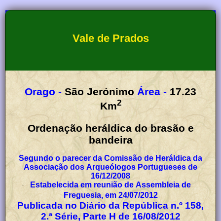
Vale de Prados
Orago -
São Jerónimo
Área -
17.23
2
Km
Ordenação heráldica do brasão e
bandeira
Segundo o parecer da Comissão de Heráldica da
Associação dos Arqueólogos Portugueses de
16/12/2008
Estabelecida em reunião de Assembleia de
Freguesia, em 24/07/2012
Publicada no Diário da República n.º 158,
2.ª Série, Parte H de 16/08/2012