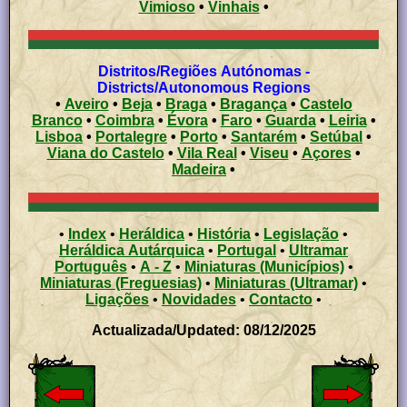
Vimioso
•
Vinhais
•
Distritos/Regiões Autónomas -
Districts/Autonomous Regions
•
Aveiro
•
Beja
•
Braga
•
Bragança
•
Castelo
Branco
•
Coimbra
•
Évora
•
Faro
•
Guarda
•
Leiria
•
Lisboa
•
Portalegre
•
Porto
•
Santarém
•
Setúbal
•
Viana do Castelo
•
Vila Real
•
Viseu
•
Açores
•
Madeira
•
•
Index
•
Heráldica
•
História
•
Legislação
•
Heráldica Autárquica
•
Portugal
•
Ultramar
Português
•
A - Z
•
Miniaturas (Municípios)
•
Miniaturas (Freguesias)
•
Miniaturas (Ultramar)
•
Ligações
•
Novidades
•
Contacto
•
Actualizada/Updated: 08/12/2025