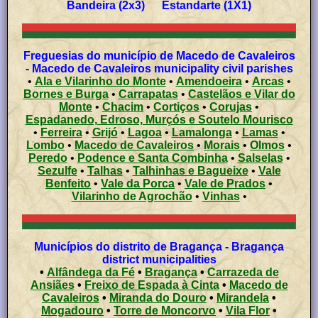
Bandeira (2x3) Estandarte (1X1)
Freguesias do município de Macedo de Cavaleiros
- Macedo de Cavaleiros municipality civil parishes
•
Ala e Vilarinho do Monte
•
Amendoeira
•
Arcas
•
Bornes e Burga
•
Carrapatas
•
Castelãos e Vilar do
Monte
•
Chacim
•
Cortiços
•
Corujas
•
Espadanedo, Edroso, Murçós e Soutelo Mourisco
•
Ferreira
•
Grijó
•
Lagoa
•
Lamalonga
•
Lamas
•
Lombo
•
Macedo de Cavaleiros
•
Morais
•
Olmos
•
Peredo
•
Podence e Santa Combinha
•
Salselas
•
Sezulfe
•
Talhas
•
Talhinhas e Bagueixe
•
Vale
Benfeito
•
Vale da Porca
•
Vale de Prados
•
Vilarinho de Agrochão
•
Vinhas
•
Municípios do distrito de Bragança - Bragança
district municipalities
•
Alfândega da Fé
•
Bragança
•
Carrazeda de
Ansiães
•
Freixo de Espada à Cinta
•
Macedo de
Cavaleiros
•
Miranda do Douro
•
Mirandela
•
Mogadouro
•
Torre de Moncorvo
•
Vila Flor
•