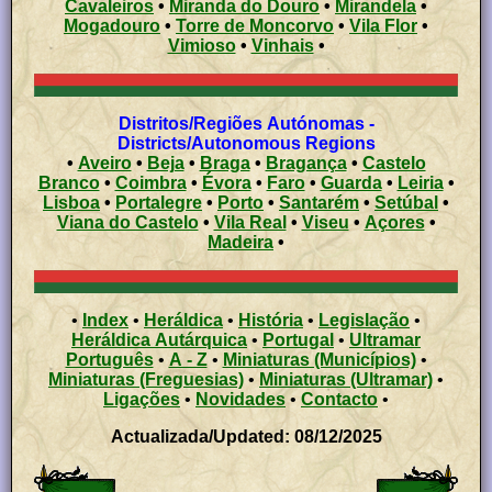
Cavaleiros
•
Miranda do Douro
•
Mirandela
•
Mogadouro
•
Torre de Moncorvo
•
Vila Flor
•
Vimioso
•
Vinhais
•
Distritos/Regiões Autónomas -
Districts/Autonomous Regions
•
Aveiro
•
Beja
•
Braga
•
Bragança
•
Castelo
Branco
•
Coimbra
•
Évora
•
Faro
•
Guarda
•
Leiria
•
Lisboa
•
Portalegre
•
Porto
•
Santarém
•
Setúbal
•
Viana do Castelo
•
Vila Real
•
Viseu
•
Açores
•
Madeira
•
•
Index
•
Heráldica
•
História
•
Legislação
•
Heráldica Autárquica
•
Portugal
•
Ultramar
Português
•
A - Z
•
Miniaturas (Municípios)
•
Miniaturas (Freguesias)
•
Miniaturas (Ultramar)
•
Ligações
•
Novidades
•
Contacto
•
Actualizada/Updated: 08/12/2025