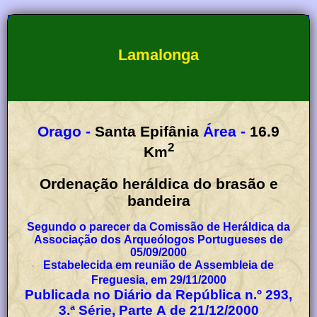
Lamalonga
Orago -
Santa Epifânia
Área -
16.9
2
Km
Ordenação heráldica do brasão e
bandeira
Segundo o parecer da Comissão de Heráldica da
Associação dos Arqueólogos Portugueses de
05/09/2000
Estabelecida em reunião de Assembleia de
Freguesia, em 29/11/2000
Publicada no Diário da República n.º 293,
3.ª Série, Parte A de 21/12/2000