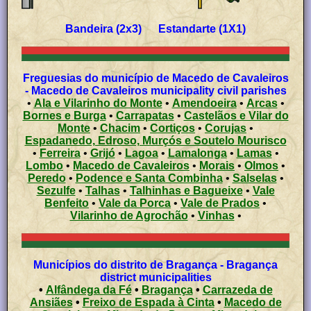
Bandeira (2x3) Estandarte (1X1)
Freguesias do município de Macedo de Cavaleiros
- Macedo de Cavaleiros municipality civil parishes
•
Ala e Vilarinho do Monte
•
Amendoeira
•
Arcas
•
Bornes e Burga
•
Carrapatas
•
Castelãos e Vilar do
Monte
•
Chacim
•
Cortiços
•
Corujas
•
Espadanedo, Edroso, Murçós e Soutelo Mourisco
•
Ferreira
•
Grijó
•
Lagoa
•
Lamalonga
•
Lamas
•
Lombo
•
Macedo de Cavaleiros
•
Morais
•
Olmos
•
Peredo
•
Podence e Santa Combinha
•
Salselas
•
Sezulfe
•
Talhas
•
Talhinhas e Bagueixe
•
Vale
Benfeito
•
Vale da Porca
•
Vale de Prados
•
Vilarinho de Agrochão
•
Vinhas
•
Municípios do distrito de Bragança - Bragança
district municipalities
•
Alfândega da Fé
•
Bragança
•
Carrazeda de
Ansiães
•
Freixo de Espada à Cinta
•
Macedo de