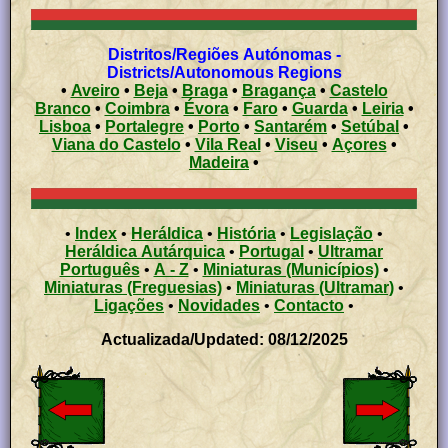
Distritos/Regiões Autónomas -
Districts/Autonomous Regions
•
Aveiro
•
Beja
•
Braga
•
Bragança
•
Castelo
Branco
•
Coimbra
•
Évora
•
Faro
•
Guarda
•
Leiria
•
Lisboa
•
Portalegre
•
Porto
•
Santarém
•
Setúbal
•
Viana do Castelo
•
Vila Real
•
Viseu
•
Açores
•
Madeira
•
•
Index
•
Heráldica
•
História
•
Legislação
•
Heráldica Autárquica
•
Portugal
•
Ultramar
Português
•
A - Z
•
Miniaturas (Municípios)
•
Miniaturas (Freguesias)
•
Miniaturas (Ultramar)
•
Ligações
•
Novidades
•
Contacto
•
Actualizada/Updated: 08/12/2025