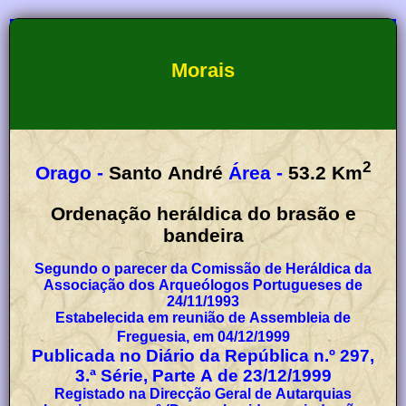
Morais
2
Orago -
Santo André
Área -
53.2
Km
Ordenação heráldica do brasão e
bandeira
Segundo o parecer da Comissão de Heráldica da
Associação dos Arqueólogos Portugueses de
24/11/1993
Estabelecida em reunião de Assembleia de
Freguesia, em 04/12/1999
Publicada no Diário da República n.º 297,
3.ª Série, Parte A de 23/12/1999
Registado na Direcção Geral de Autarquias