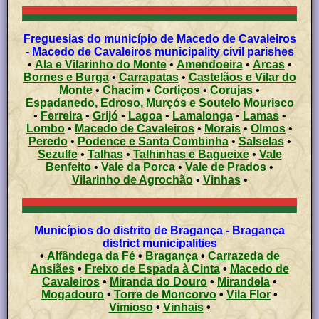
Freguesias do município de Macedo de Cavaleiros
- Macedo de Cavaleiros municipality civil parishes
•
Ala e Vilarinho do Monte
•
Amendoeira
•
Arcas
•
Bornes e Burga
•
Carrapatas
•
Castelãos e Vilar do
Monte
•
Chacim
•
Cortiços
•
Corujas
•
Espadanedo, Edroso, Murçós e Soutelo Mourisco
•
Ferreira
•
Grijó
•
Lagoa
•
Lamalonga
•
Lamas
•
Lombo
•
Macedo de Cavaleiros
•
Morais
•
Olmos
•
Peredo
•
Podence e Santa Combinha
•
Salselas
•
Sezulfe
•
Talhas
•
Talhinhas e Bagueixe
•
Vale
Benfeito
•
Vale da Porca
•
Vale de Prados
•
Vilarinho de Agrochão
•
Vinhas
•
Municípios do distrito de Bragança - Bragança
district municipalities
•
Alfândega da Fé
•
Bragança
•
Carrazeda de
Ansiães
•
Freixo de Espada à Cinta
•
Macedo de
Cavaleiros
•
Miranda do Douro
•
Mirandela
•
Mogadouro
•
Torre de Moncorvo
•
Vila Flor
•
Vimioso
•
Vinhais
•