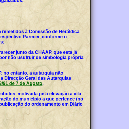
egalizados.
am remetidos à Comissão de Heráldica
espectivo Parecer, conforme o
s;
Parecer junto da CHAAP, que esta já
or não usufruir de simbologia própria
, no entanto, a autarquia não
na Direcção Geral das Autarquias
 53/91 de 7 de Agosto
.
bolos, motivada pela elevação a vila
teração do município a que pertence (no
, publicação do ordenamento em Diário