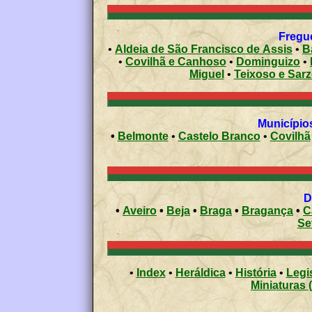
Fregue
•
Aldeia de São Francisco de Assis
•
B
•
Covilhã e Canhoso
•
Dominguizo
•
Miguel
•
Teixoso e Sar
Municípios
•
Belmonte
•
Castelo Branco
•
Covilhã
•
Aveiro
•
Beja
•
Braga
•
Bragança
•
C
Se
•
Index
•
Heráldica
•
História
•
Legi
Miniaturas 