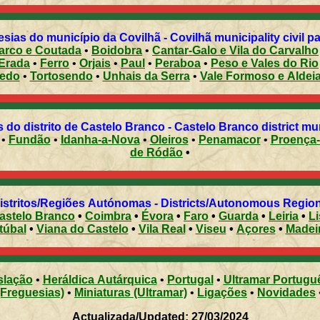
sias do município da Covilhã - Covilhã municipality civil p
arco e Coutada
•
Boidobra
•
Cantar-Galo e Vila do Carvalho
Erada
•
Ferro
•
Orjais
•
Paul
•
Peraboa
•
Peso e Vales do Rio
zedo
•
Tortosendo
•
Unhais da Serra
•
Vale Formoso e Aldei
 do distrito de Castelo Branco - Castelo Branco district mun
•
Fundão
•
Idanha-a-Nova
•
Oleiros
•
Penamacor
•
Proença
de Ródão
•
Distritos/Regiões Autónomas - Districts/Autonomous Regi
astelo Branco
•
Coimbra
•
Évora
•
Faro
•
Guarda
•
Leiria
•
L
túbal
•
Viana do Castelo
•
Vila Real
•
Viseu
•
Açores
•
Madei
slação
•
Heráldica Autárquica
•
Portugal
•
Ultramar Portugu
(Freguesias)
•
Miniaturas (Ultramar)
•
Ligações
•
Novidades
Actualizada/Updated: 27/03/2024