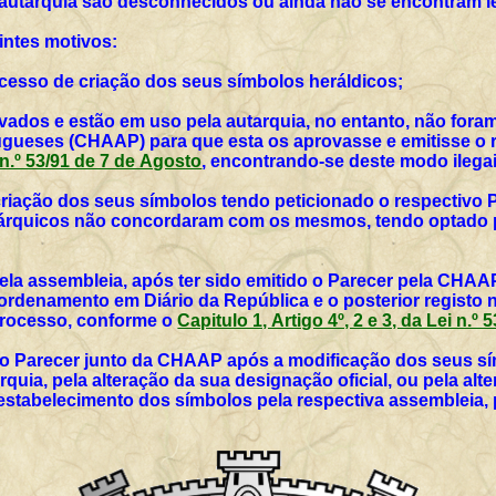
 autarquia são desconhecidos ou ainda não se encontram l
intes motivos:
rocesso de criação dos seus símbolos heráldicos;
vados e estão em uso pela autarquia, no entanto, não for
ueses (CHAAP) para que esta os aprovasse e emitisse o r
i n.º 53/91 de 7 de Agosto
, encontrando-se deste modo ilegai
 criação dos seus símbolos tendo peticionado o respectivo 
utárquicos não concordaram com os mesmos, tendo optado p
ela assembleia, após ter sido emitido o Parecer pela CHAAP
rdenamento em Diário da República e o posterior registo 
 processo, conforme o
Capitulo 1, Artigo 4º, 2 e 3, da Lei n.º
vo Parecer junto da CHAAP após a modificação dos seus sím
rquia, pela alteração da sua designação oficial, ou pela al
 estabelecimento dos símbolos pela respectiva assembleia