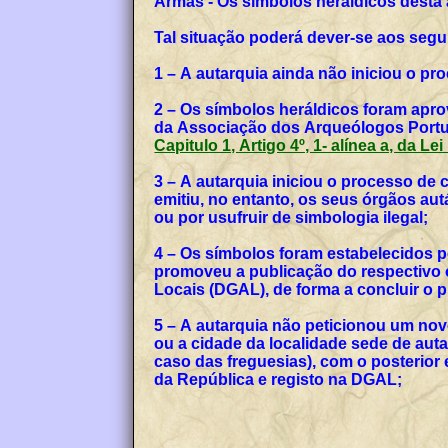
Armas - Os símbolos heráldicos desta
Tal situação poderá dever-se aos segu
1 – A autarquia ainda não iniciou o p
2 – Os símbolos heráldicos foram apro
da Associação dos Arqueólogos Portug
Capitulo 1, Artigo 4º, 1- alínea a, da Le
3 – A autarquia iniciou o processo de
emitiu, no entanto, os seus órgãos a
ou por usufruir de simbologia ilegal;
4 – Os símbolos foram estabelecidos p
promoveu a publicação do respectivo o
Locais (DGAL), de forma a concluir o
5 – A autarquia não peticionou um no
ou a cidade da localidade sede de auta
caso das freguesias), com o posterior
da República e registo na DGAL;