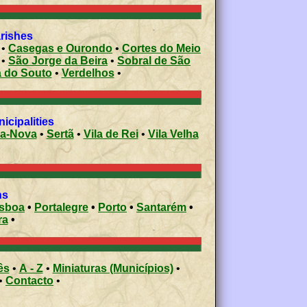
arishes
•
Casegas e Ourondo
•
Cortes do Meio
•
São Jorge da Beira
•
Sobral de São
a do Souto
•
Verdelhos
•
icipalities
-a-Nova
•
Sertã
•
Vila de Rei
•
Vila Velha
ons
isboa
•
Portalegre
•
Porto
•
Santarém
•
ra
•
ês
•
A - Z
•
Miniaturas (Municípios)
•
•
Contacto
•