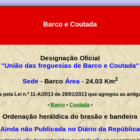
Barco e Coutada
Designação Oficial
"União das freguesias de Barco e Coutada"
2
Sede -
Barco
Área -
24.03
Km
a pela Lei n.º 11-A/2013 de 28/01/2013 que agregou as antig
•
Barco
•
Coutada
•
Ordenação heráldica do brasão e bandeira
Ainda não Publicada no Diário da República