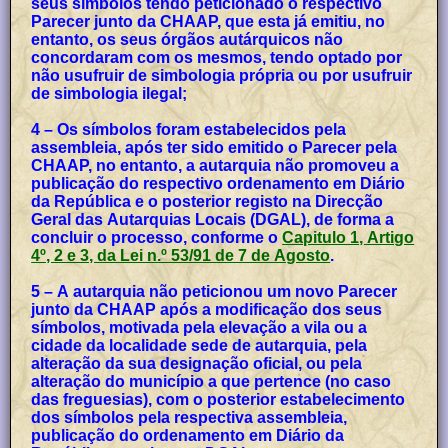
seus símbolos tendo peticionado o respectivo
Parecer junto da CHAAP, que esta já emitiu, no
entanto, os seus órgãos autárquicos não
concordaram com os mesmos, tendo optado por
não usufruir de simbologia própria ou por usufruir
de simbologia ilegal;
4 – Os símbolos foram estabelecidos pela
assembleia, após ter sido emitido o Parecer pela
CHAAP, no entanto, a autarquia não promoveu a
publicação do respectivo ordenamento em Diário
da República e o posterior registo na Direcção
Geral das Autarquias Locais (DGAL), de forma a
concluir o processo, conforme o
Capitulo 1, Artigo
4º, 2 e 3, da Lei n.º 53/91 de 7 de Agosto
.
5 – A autarquia não peticionou um novo Parecer
junto da CHAAP após a modificação dos seus
símbolos, motivada pela elevação a vila ou a
cidade da localidade sede de autarquia, pela
alteração da sua designação oficial, ou pela
alteração do município a que pertence (no caso
das freguesias), com o posterior estabelecimento
dos símbolos pela respectiva assembleia,
publicação do ordenamento em Diário da