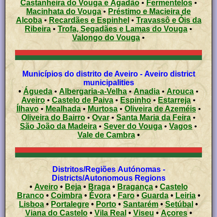
Castanheira do Vouga e Agadão
•
Fermentelos
•
Macinhata do Vouga
•
Préstimo e Macieira de
Alcoba
•
Recardães e Espinhel
•
Travassô e Óis da
Ribeira
•
Trofa, Segadães e Lamas do Vouga
•
Valongo do Vouga
•
Municípios do distrito de Aveiro - Aveiro district
municipalities
•
Águeda
•
Albergaria-a-Velha
•
Anadia
•
Arouca
•
Aveiro
•
Castelo de Paiva
•
Espinho
•
Estarreja
•
Ílhavo
•
Mealhada
•
Murtosa
•
Oliveira de Azeméis
•
Oliveira do Bairro
•
Ovar
•
Santa Maria da Feira
•
São João da Madeira
•
Sever do Vouga
•
Vagos
•
Vale de Cambra
•
Distritos/Regiões Autónomas -
Districts/Autonomous Regions
•
Aveiro
•
Beja
•
Braga
•
Bragança
•
Castelo
Branco
•
Coimbra
•
Évora
•
Faro
•
Guarda
•
Leiria
•
Lisboa
•
Portalegre
•
Porto
•
Santarém
•
Setúbal
•
Viana do Castelo
•
Vila Real
•
Viseu
•
Açores
•