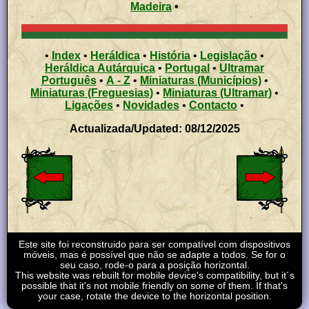
Madeira
•
•
Index
•
Heráldica
•
História
•
Legislação
•
Heráldica Autárquica
•
Portugal
•
Ultramar
Português
•
A - Z
•
Miniaturas (Municípios)
•
Miniaturas (Freguesias)
•
Miniaturas (Ultramar)
•
Ligações
•
Novidades
•
Contacto
•
Actualizada/Updated: 08/12/2025
Este site foi reconstruido para ser compatível com dispositivos
móveis, mas é possível que não se adapte a todos. Se for o
seu caso, rode-o para a posição horizontal.
This website was rebuilt for mobile device's compatibility, but it´s
possible that it's not mobile friendly on some of them. If that's
your case, rotate the device to the horizontal position.