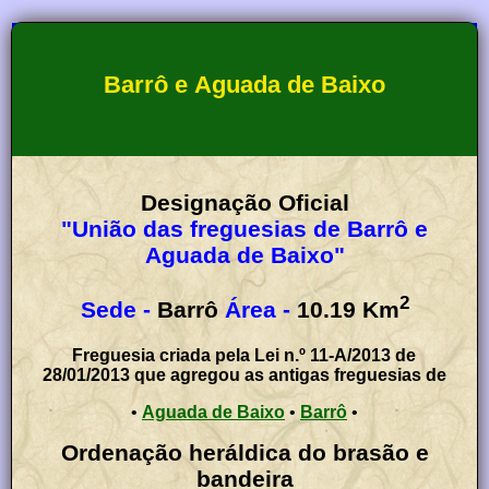
Barrô e Aguada de Baixo
Designação Oficial
"União das freguesias de Barrô e
Aguada de Baixo"
2
Sede -
Barrô
Área -
10.19
Km
Freguesia criada pela Lei n.º 11-A/2013 de
28/01/2013 que agregou as antigas freguesias de
•
Aguada de Baixo
•
Barrô
•
Ordenação heráldica do brasão e
bandeira