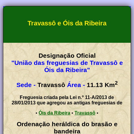
Travassô e Óis da Ribeira
Designação Oficial
"União das freguesias de Travassô e
Óis da Ribeira"
2
Sede -
Travassô
Área -
11.13
Km
Freguesia criada pela Lei n.º 11-A/2013 de
28/01/2013 que agregou as antigas freguesias de
•
Óis da Ribeira
•
Travassô
•
Ordenação heráldica do brasão e
bandeira