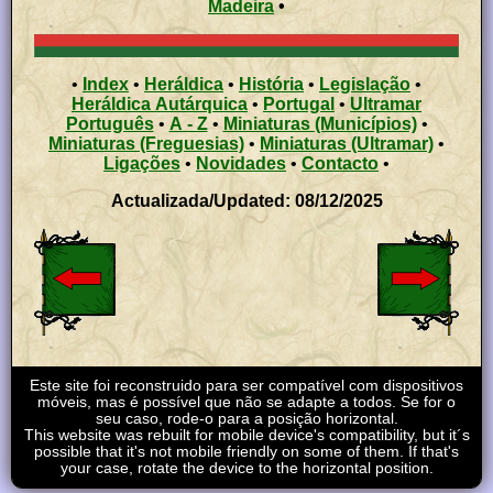
Madeira
•
•
Index
•
Heráldica
•
História
•
Legislação
•
Heráldica Autárquica
•
Portugal
•
Ultramar
Português
•
A - Z
•
Miniaturas (Municípios)
•
Miniaturas (Freguesias)
•
Miniaturas (Ultramar)
•
Ligações
•
Novidades
•
Contacto
•
Actualizada/Updated: 08/12/2025
Este site foi reconstruido para ser compatível com dispositivos
móveis, mas é possível que não se adapte a todos. Se for o
seu caso, rode-o para a posição horizontal.
This website was rebuilt for mobile device's compatibility, but it´s
possible that it's not mobile friendly on some of them. If that's
your case, rotate the device to the horizontal position.