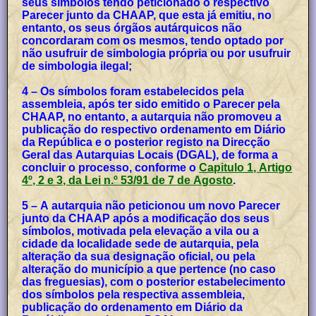
seus símbolos tendo peticionado o respectivo
Parecer junto da CHAAP, que esta já emitiu, no
entanto, os seus órgãos autárquicos não
concordaram com os mesmos, tendo optado por
não usufruir de simbologia própria ou por usufruir
de simbologia ilegal;
4 – Os símbolos foram estabelecidos pela
assembleia, após ter sido emitido o Parecer pela
CHAAP, no entanto, a autarquia não promoveu a
publicação do respectivo ordenamento em Diário
da República e o posterior registo na Direcção
Geral das Autarquias Locais (DGAL), de forma a
concluir o processo, conforme o
Capitulo 1, Artigo
4º, 2 e 3, da Lei n.º 53/91 de 7 de Agosto
.
5 – A autarquia não peticionou um novo Parecer
junto da CHAAP após a modificação dos seus
símbolos, motivada pela elevação a vila ou a
cidade da localidade sede de autarquia, pela
alteração da sua designação oficial, ou pela
alteração do município a que pertence (no caso
das freguesias), com o posterior estabelecimento
dos símbolos pela respectiva assembleia,
publicação do ordenamento em Diário da