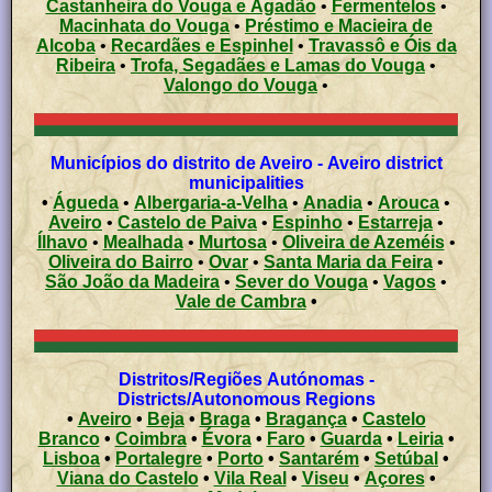
Castanheira do Vouga e Agadão
•
Fermentelos
•
Macinhata do Vouga
•
Préstimo e Macieira de
Alcoba
•
Recardães e Espinhel
•
Travassô e Óis da
Ribeira
•
Trofa, Segadães e Lamas do Vouga
•
Valongo do Vouga
•
Municípios do distrito de Aveiro - Aveiro district
municipalities
•
Águeda
•
Albergaria-a-Velha
•
Anadia
•
Arouca
•
Aveiro
•
Castelo de Paiva
•
Espinho
•
Estarreja
•
Ílhavo
•
Mealhada
•
Murtosa
•
Oliveira de Azeméis
•
Oliveira do Bairro
•
Ovar
•
Santa Maria da Feira
•
São João da Madeira
•
Sever do Vouga
•
Vagos
•
Vale de Cambra
•
Distritos/Regiões Autónomas -
Districts/Autonomous Regions
•
Aveiro
•
Beja
•
Braga
•
Bragança
•
Castelo
Branco
•
Coimbra
•
Évora
•
Faro
•
Guarda
•
Leiria
•
Lisboa
•
Portalegre
•
Porto
•
Santarém
•
Setúbal
•
Viana do Castelo
•
Vila Real
•
Viseu
•
Açores
•