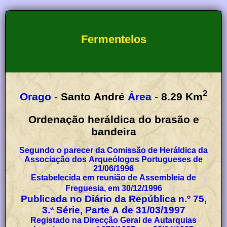
Fermentelos
2
Orago -
Santo André
Área -
8.29
Km
Ordenação heráldica do brasão e
bandeira
Segundo o parecer da Comissão de Heráldica da
Associação dos Arqueólogos Portugueses de
21/06/1996
Estabelecida em reunião de Assembleia de
Freguesia, em 30/12/1996
Publicada no Diário da República n.º 75,
3.ª Série, Parte A de 31/03/1997
Registado na Direcção Geral de Autarquias