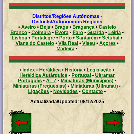
Distritos/Regiões Autónomas -
Districts/Autonomous Regions
•
Aveiro
•
Beja
•
Braga
•
Bragança
•
Castelo
Branco
•
Coimbra
•
Évora
•
Faro
•
Guarda
•
Leiria
•
Lisboa
•
Portalegre
•
Porto
•
Santarém
•
Setúbal
•
Viana do Castelo
•
Vila Real
•
Viseu
•
Açores
•
Madeira
•
•
Index
•
Heráldica
•
História
•
Legislação
•
Heráldica Autárquica
•
Portugal
•
Ultramar
Português
•
A - Z
•
Miniaturas (Municípios)
•
Miniaturas (Freguesias)
•
Miniaturas (Ultramar)
•
Ligações
•
Novidades
•
Contacto
•
Actualizada/Updated: 08/12/2025