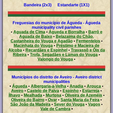
Bandeira (2x3) Estandarte (1X1)
Freguesias do município de Águeda - Águeda
municipality civil parishes
•
Aguada de Cima
•
Águeda e Borralha
•
Barrô e
Aguada de Baixo
•
Belazaima do Chão,
Castanheira do Vouga e Agadão
•
Fermentelos
•
Macinhata do Vouga
•
Préstimo e Macieira de
Alcoba
•
Recardães e Espinhel
•
Travassô e Óis da
Ribeira
•
Trofa, Segadães e Lamas do Vouga
•
Valongo do Vouga
•
Municípios do distrito de Aveiro - Aveiro district
municipalities
•
Águeda
•
Albergaria-a-Velha
•
Anadia
•
Arouca
•
Aveiro
•
Castelo de Paiva
•
Espinho
•
Estarreja
•
Ílhavo
•
Mealhada
•
Murtosa
•
Oliveira de Azeméis
•
Oliveira do Bairro
•
Ovar
•
Santa Maria da Feira
•
São João da Madeira
•
Sever do Vouga
•
Vagos
•
Vale de Cambra
•