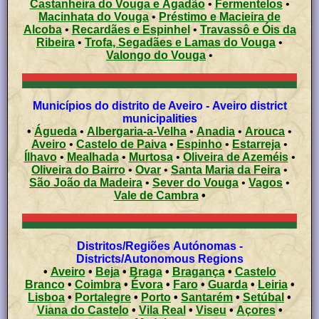
Castanheira do Vouga e Agadão
•
Fermentelos
•
Macinhata do Vouga
•
Préstimo e Macieira de
Alcoba
•
Recardães e Espinhel
•
Travassô e Óis da
Ribeira
•
Trofa, Segadães e Lamas do Vouga
•
Valongo do Vouga
•
Municípios do distrito de Aveiro - Aveiro district
municipalities
•
Águeda
•
Albergaria-a-Velha
•
Anadia
•
Arouca
•
Aveiro
•
Castelo de Paiva
•
Espinho
•
Estarreja
•
Ílhavo
•
Mealhada
•
Murtosa
•
Oliveira de Azeméis
•
Oliveira do Bairro
•
Ovar
•
Santa Maria da Feira
•
São João da Madeira
•
Sever do Vouga
•
Vagos
•
Vale de Cambra
•
Distritos/Regiões Autónomas -
Districts/Autonomous Regions
•
Aveiro
•
Beja
•
Braga
•
Bragança
•
Castelo
Branco
•
Coimbra
•
Évora
•
Faro
•
Guarda
•
Leiria
•
Lisboa
•
Portalegre
•
Porto
•
Santarém
•
Setúbal
•
Viana do Castelo
•
Vila Real
•
Viseu
•
Açores
•