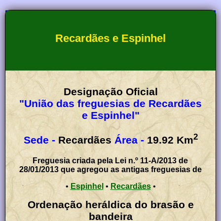
Recardães e Espinhel
Designação Oficial
"União das freguesias de Recardães
e Espinhel"
2
Sede -
Recardães
Área -
19.92
Km
Freguesia criada pela Lei n.º 11-A/2013 de
28/01/2013 que agregou as antigas freguesias de
•
Espinhel
•
Recardães
•
Ordenação heráldica do brasão e
bandeira