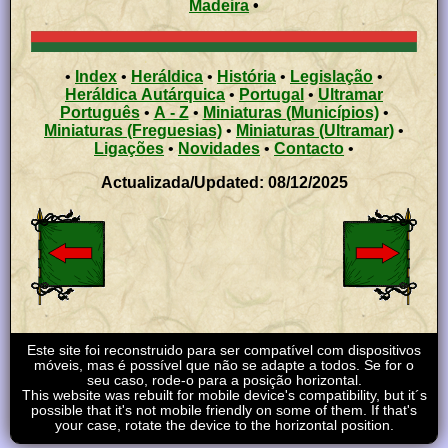
Madeira
•
•
Index
•
Heráldica
•
História
•
Legislação
•
Heráldica Autárquica
•
Portugal
•
Ultramar
Português
•
A - Z
•
Miniaturas (Municípios)
•
Miniaturas (Freguesias)
•
Miniaturas (Ultramar)
•
Ligações
•
Novidades
•
Contacto
•
Actualizada/Updated: 08/12/2025
Este site foi reconstruido para ser compatível com dispositivos
móveis, mas é possível que não se adapte a todos. Se for o
seu caso, rode-o para a posição horizontal.
This website was rebuilt for mobile device's compatibility, but it´s
possible that it's not mobile friendly on some of them. If that's
your case, rotate the device to the horizontal position.