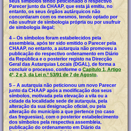
seus símbolos tendo peticionado o respectivo
Parecer junto da CHAAP, que esta já emitiu, no
entanto, os seus órgãos autárquicos não
concordaram com os mesmos, tendo optado por
não usufruir de simbologia própria ou por usufruir
de simbologia ilegal;
4 – Os símbolos foram estabelecidos pela
assembleia, após ter sido emitido o Parecer pela
CHAAP, no entanto, a autarquia não promoveu a
publicação do respectivo ordenamento em Diário
da República e o posterior registo na Direcção
Geral das Autarquias Locais (DGAL), de forma a
concluir o processo, conforme o
Capitulo 1, Artigo
4º, 2 e 3, da Lei n.º 53/91 de 7 de Agosto
.
5 – A autarquia não peticionou um novo Parecer
junto da CHAAP após a modificação dos seus
símbolos, motivada pela elevação a vila ou a
cidade da localidade sede de autarquia, pela
alteração da sua designação oficial, ou pela
alteração do município a que pertence (no caso
das freguesias), com o posterior estabelecimento
dos símbolos pela respectiva assembleia,
publicação do ordenamento em Diário da