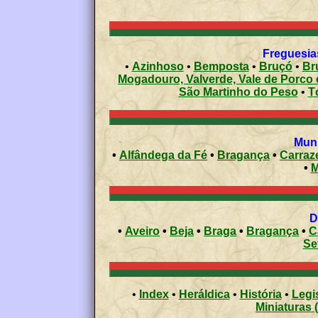
Freguesia
•
Azinhoso
•
Bemposta
•
Bruçó
•
Br
Mogadouro, Valverde, Vale de Porco e
São Martinho do Peso
•
T
Muni
•
Alfândega da Fé
•
Bragança
•
Carraz
•
M
•
Aveiro
•
Beja
•
Braga
•
Bragança
•
C
Se
•
Index
•
Heráldica
•
História
•
Legi
Miniaturas 