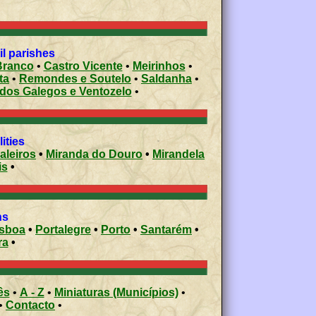
l parishes
Branco
•
Castro Vicente
•
Meirinhos
•
ta
•
Remondes e Soutelo
•
Saldanha
•
 dos Galegos e Ventozelo
•
ities
aleiros
•
Miranda do Douro
•
Mirandela
is
•
ons
isboa
•
Portalegre
•
Porto
•
Santarém
•
ra
•
ês
•
A - Z
•
Miniaturas (Municípios)
•
•
Contacto
•