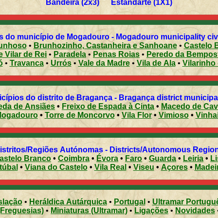
Bandeira (2x3) Estandarte (1X1)
s do município de Mogadouro - Mogadouro municipality civi
unhoso
•
Brunhozinho, Castanheira e Sanhoane
•
Castelo 
 Vilar de Rei
•
Paradela
•
Penas Roias
•
Peredo da Bempos
ó
•
Travanca
•
Urrós
•
Vale da Madre
•
Vila de Ala
•
Vilarinho
cípios do distrito de Bragança - Bragança district municipal
eda de Ansiães
•
Freixo de Espada à Cinta
•
Macedo de Cav
ogadouro
•
Torre de Moncorvo
•
Vila Flor
•
Vimioso
•
Vinha
Distritos/Regiões Autónomas - Districts/Autonomous Regi
astelo Branco
•
Coimbra
•
Évora
•
Faro
•
Guarda
•
Leiria
•
L
túbal
•
Viana do Castelo
•
Vila Real
•
Viseu
•
Açores
•
Madei
slação
•
Heráldica Autárquica
•
Portugal
•
Ultramar Portugu
(Freguesias)
•
Miniaturas (Ultramar)
•
Ligações
•
Novidades