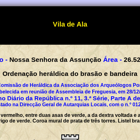
Vila de Ala
o -
Nossa Senhora da Assunção
Área -
26.5
Ordenação heráldica do brasão e bandeira
Comissão de Heráldica da Associação dos Arqueólogos Por
belecida em reunião de Assembleia de Freguesia, em 28/12
o Diário da República n.º 11, 3.ª Série, Parte A d
tado na Direcção Geral de Autarquias Locais, com o n.º 01
 vermelho, entre duas asas de verde, a da dextra voltada
rigo de verde. Coroa mural de prata de três torres. Listel 