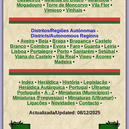
Mogadouro
•
Torre de Moncorvo
•
Vila Flor
•
Vimioso
•
Vinhais
•
Distritos/Regiões Autónomas -
Districts/Autonomous Regions
•
Aveiro
•
Beja
•
Braga
•
Bragança
•
Castelo
Branco
•
Coimbra
•
Évora
•
Faro
•
Guarda
•
Leiria
•
Lisboa
•
Portalegre
•
Porto
•
Santarém
•
Setúbal
•
Viana do Castelo
•
Vila Real
•
Viseu
•
Açores
•
Madeira
•
•
Index
•
Heráldica
•
História
•
Legislação
•
Heráldica Autárquica
•
Portugal
•
Ultramar
Português
•
A - Z
•
Miniaturas (Municípios)
•
Miniaturas (Freguesias)
•
Miniaturas (Ultramar)
•
Ligações
•
Novidades
•
Contacto
•
Actualizada/Updated: 08/12/2025