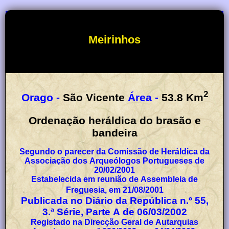
Meirinhos
2
Orago -
São Vicente
Área -
53.8
Km
Ordenação heráldica do brasão e
bandeira
Segundo o parecer da Comissão de Heráldica da
Associação dos Arqueólogos Portugueses de
20/02/2001
Estabelecida em reunião de Assembleia de
Freguesia, em 21/08/2001
Publicada no Diário da República n.º 55,
3.ª Série, Parte A de 06/03/2002
Registado na Direcção Geral de Autarquias