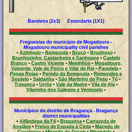
Bandeira (2x3) Estandarte (1X1)
Freguesias do município de Mogadouro -
Mogadouro municipality civil parishes
•
Azinhoso
•
Bemposta
•
Bruçó
•
Brunhoso
•
Brunhozinho, Castanheira e Sanhoane
•
Castelo
Branco
•
Castro Vicente
•
Meirinhos
•
Mogadouro,
Valverde, Vale de Porco e Vilar de Rei
•
Paradela
•
Penas Roias
•
Peredo da Bemposta
•
Remondes e
Soutelo
•
Saldanha
•
São Martinho do Peso
•
Tó
•
Travanca
•
Urrós
•
Vale da Madre
•
Vila de Ala
•
Vilarinho dos Galegos e Ventozelo
•
Municípios do distrito de Bragança - Bragança
district municipalities
•
Alfândega da Fé
•
Bragança
•
Carrazeda de
Ansiães
•
Freixo de Espada à Cinta
•
Macedo de
Cavaleiros
•
Miranda do Douro
•
Mirandela
•