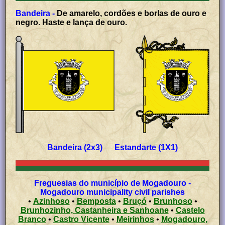
Bandeira -
De amarelo, cordões e borlas de ouro e
negro. Haste e lança de ouro.
Bandeira (2x3) Estandarte (1X1)
Freguesias do município de Mogadouro -
Mogadouro municipality civil parishes
•
Azinhoso
•
Bemposta
•
Bruçó
•
Brunhoso
•
Brunhozinho, Castanheira e Sanhoane
•
Castelo
Branco
•
Castro Vicente
•
Meirinhos
•
Mogadouro,