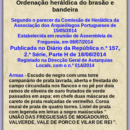
Ordenação heráldica do brasão e
bandeira
Segundo o parecer da Comissão de Heráldica da
Associação dos Arqueólogos Portugueses de
15/05/2014
Estabelecida em reunião de Assembleia de
Freguesia, em 08/07/2014
Publicada no Diário da República n.º 157,
2.ª Série, Parte H de 18/08/2014
Registado na Direcção Geral de Autarquias
Locais, com o n.º 014/2014
Armas -
Escudo de negro com uma torre
campanário de prata lavrada, aberta e frestada do
campo circundada nos flancos e no pé por dois
ramos de oliveira de ouro frutados de verde
passados em aspa; em chefe duas máscaras de
careto de prata realçadas de vermelho. Coroa
mural de prata de quatro torres. Listel de prata
com legenda em letras a negro maiúsculas “
UNIÃO DAS FREGUESIAS DE MOGADOURO,
VALVERDE, VALE DE PORCO E VILAR DE REI ”.