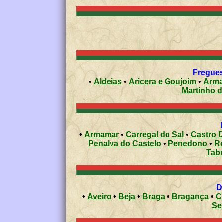
Fregues
•
Aldeias
•
Aricera e Goujoim
•
Arm
Martinho 
•
Armamar
•
Carregal do Sal
•
Castro D
Penalva do Castelo
•
Penedono
•
R
Tab
•
Aveiro
•
Beja
•
Braga
•
Bragança
•
C
Se