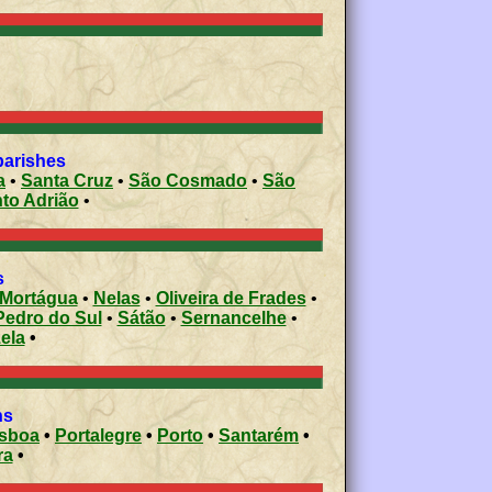
parishes
a
•
Santa Cruz
•
São Cosmado
•
São
nto Adrião
•
s
Mortágua
•
Nelas
•
Oliveira de Frades
•
Pedro do Sul
•
Sátão
•
Sernancelhe
•
ela
•
ons
isboa
•
Portalegre
•
Porto
•
Santarém
•
ra
•