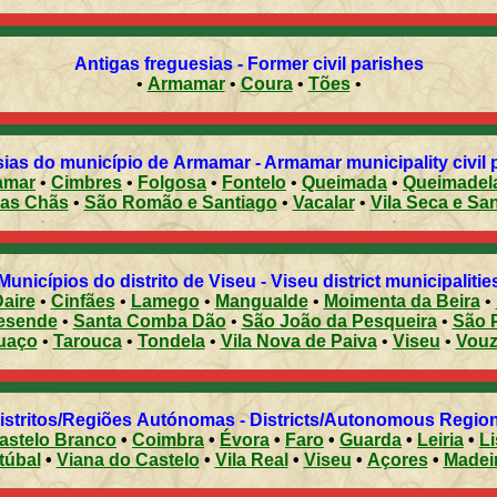
Antigas freguesias - Former civil parishes
•
Armamar
•
Coura
•
Tões
•
ias do município de Armamar - Armamar municipality civil 
amar
•
Cimbres
•
Folgosa
•
Fontelo
•
Queimada
•
Queimadel
das Chãs
•
São Romão e Santiago
•
Vacalar
•
Vila Seca e Sa
Municípios do distrito de Viseu - Viseu district municipalitie
aire
•
Cinfães
•
Lamego
•
Mangualde
•
Moimenta da Beira
•
esende
•
Santa Comba Dão
•
São João da Pesqueira
•
São 
uaço
•
Tarouca
•
Tondela
•
Vila Nova de Paiva
•
Viseu
•
Vouz
Distritos/Regiões Autónomas - Districts/Autonomous Regi
astelo Branco
•
Coimbra
•
Évora
•
Faro
•
Guarda
•
Leiria
•
L
túbal
•
Viana do Castelo
•
Vila Real
•
Viseu
•
Açores
•
Madei