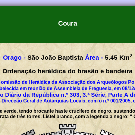
Coura
2
Orago -
São João Baptista
Área -
5.45
Km
Ordenação heráldica do brasão e bandeira
Comissão de Heráldica da Associação dos Arqueólogos Por
belecida em reunião de Assembleia de Freguesia, em 08/12
 Diário da República n.º 303, 3.ª Série, Parte A 
 Direcção Geral de Autarquias Locais, com o n.º 001/2005, 
verde, tendo brocante haste crucífero de negro, sustendo
rata de três torres. Listel branco, com a legenda a negr