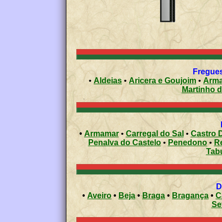
Fregues
•
Aldeias
•
Aricera e Goujoim
•
Arm
Martinho 
•
Armamar
•
Carregal do Sal
•
Castro D
Penalva do Castelo
•
Penedono
•
R
Tab
•
Aveiro
•
Beja
•
Braga
•
Bragança
•
C
Se