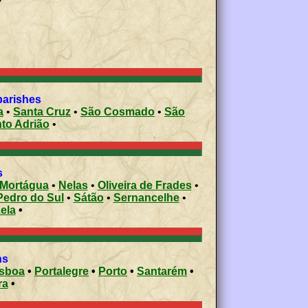
parishes
a
•
Santa Cruz
•
São Cosmado
•
São
nto Adrião
•
s
Mortágua
•
Nelas
•
Oliveira de Frades
•
Pedro do Sul
•
Sátão
•
Sernancelhe
•
ela
•
ons
isboa
•
Portalegre
•
Porto
•
Santarém
•
ra
•