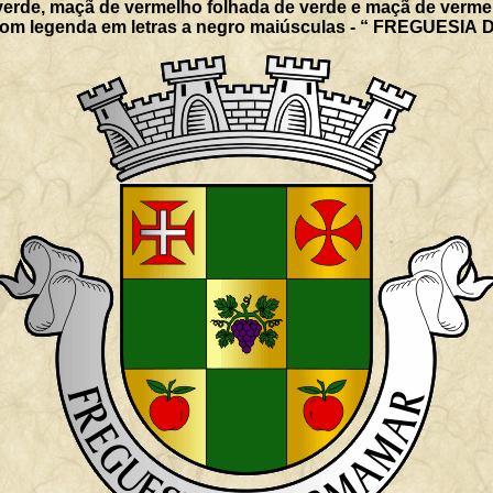
verde, maçã de vermelho folhada de verde e maçã de verme
ata com legenda em letras a negro maiúsculas - “ FREGUESI