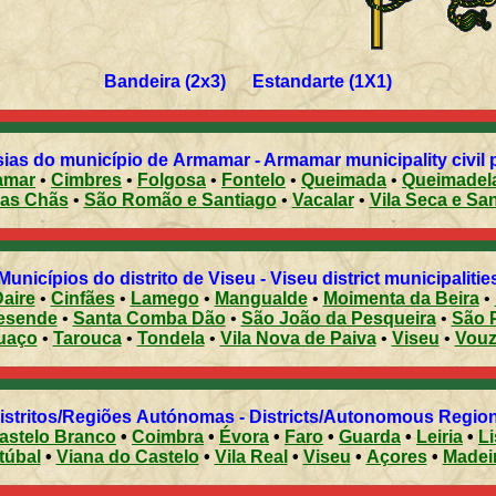
Bandeira (2x3) Estandarte (1X1)
ias do município de Armamar - Armamar municipality civil 
amar
•
Cimbres
•
Folgosa
•
Fontelo
•
Queimada
•
Queimadel
das Chãs
•
São Romão e Santiago
•
Vacalar
•
Vila Seca e Sa
Municípios do distrito de Viseu - Viseu district municipalitie
aire
•
Cinfães
•
Lamego
•
Mangualde
•
Moimenta da Beira
•
esende
•
Santa Comba Dão
•
São João da Pesqueira
•
São 
uaço
•
Tarouca
•
Tondela
•
Vila Nova de Paiva
•
Viseu
•
Vouz
Distritos/Regiões Autónomas - Districts/Autonomous Regi
astelo Branco
•
Coimbra
•
Évora
•
Faro
•
Guarda
•
Leiria
•
L
túbal
•
Viana do Castelo
•
Vila Real
•
Viseu
•
Açores
•
Madei