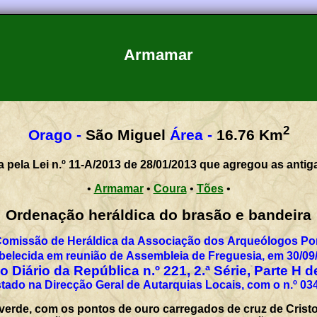
Armamar
2
Orago -
São Miguel
Área -
16.76
Km
a pela Lei n.º 11-A/2013 de 28/01/2013 que agregou as antig
•
Armamar
•
Coura
•
Tões
•
Ordenação heráldica do brasão e bandeira
Comissão de Heráldica da Associação dos Arqueólogos Por
belecida em reunião de Assembleia de Freguesia, em 30/09
 Diário da República n.º 221, 2.ª Série, Parte H 
tado na Direcção Geral de Autarquias Locais, com o n.º 03
erde, com os pontos de ouro carregados de cruz de Cristo,