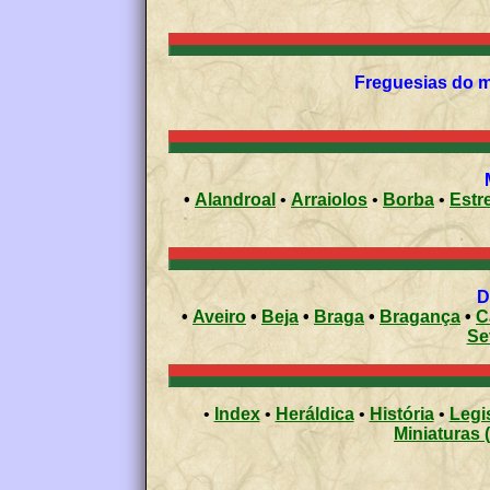
Freguesias do mu
•
Alandroal
•
Arraiolos
•
Borba
•
Estr
•
Aveiro
•
Beja
•
Braga
•
Bragança
•
C
Se
•
Index
•
Heráldica
•
História
•
Legi
Miniaturas 