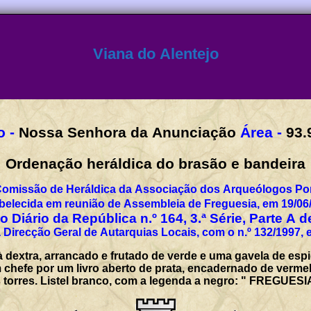
Viana do Alentejo
 -
Nossa Senhora da Anunciação
Área -
93.
Ordenação heráldica do brasão e bandeira
Comissão de Heráldica da Associação dos Arqueólogos Por
belecida em reunião de Assembleia de Freguesia, em 19/06
 Diário da República n.º 164, 3.ª Série, Parte A 
 Direcção Geral de Autarquias Locais, com o n.º 132/1997, 
 dextra, arrancado e frutado de verde e uma gavela de espig
hefe por um livro aberto de prata, encadernado de vermel
ês torres. Listel branco, com a legenda a negro: " FREGU