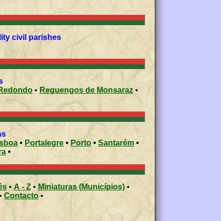
ty civil parishes
s
Redondo
•
Reguengos de Monsaraz
•
ons
isboa
•
Portalegre
•
Porto
•
Santarém
•
ra
•
ês
•
A - Z
•
Miniaturas (Municípios)
•
•
Contacto
•