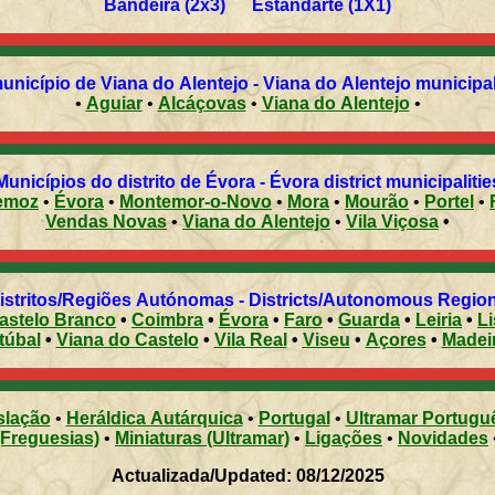
Bandeira (2x3) Estandarte (1X1)
nicípio de Viana do Alentejo - Viana do Alentejo municipali
•
Aguiar
•
Alcáçovas
•
Viana do Alentejo
•
Municípios do distrito de Évora - Évora district municipalitie
emoz
•
Évora
•
Montemor-o-Novo
•
Mora
•
Mourão
•
Portel
•
Vendas Novas
•
Viana do Alentejo
•
Vila Viçosa
•
Distritos/Regiões Autónomas - Districts/Autonomous Regi
astelo Branco
•
Coimbra
•
Évora
•
Faro
•
Guarda
•
Leiria
•
L
túbal
•
Viana do Castelo
•
Vila Real
•
Viseu
•
Açores
•
Madei
slação
•
Heráldica Autárquica
•
Portugal
•
Ultramar Portugu
(Freguesias)
•
Miniaturas (Ultramar)
•
Ligações
•
Novidades
Actualizada/Updated: 08/12/2025