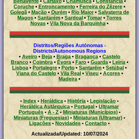
Benavente
•
Cartaxo
•
Chamusca
•
Constância
•
Coruche
•
Entroncamento
•
Ferreira do Zêzere
•
Golegã
•
Mação
•
Ourém
•
Rio Maior
•
Salvaterra de
Magos
•
Santarém
•
Sardoal
•
Tomar
•
Torres
Novas
•
Vila Nova da Barquinha
•
Distritos/Regiões Autónomas -
Districts/Autonomous Regions
•
Aveiro
•
Beja
•
Braga
•
Bragança
•
Castelo
Branco
•
Coimbra
•
Évora
•
Faro
•
Guarda
•
Leiria
•
Lisboa
•
Portalegre
•
Porto
•
Santarém
•
Setúbal
•
Viana do Castelo
•
Vila Real
•
Viseu
•
Açores
•
Madeira
•
•
Index
•
Heráldica
•
História
•
Legislação
•
Heráldica Autárquica
•
Portugal
•
Ultramar
Português
•
A - Z
•
Miniaturas (Municípios)
•
Miniaturas (Freguesias)
•
Miniaturas (Ultramar)
•
Ligações
•
Novidades
•
Contacto
•
Actualizada/Updated: 10/07/2024