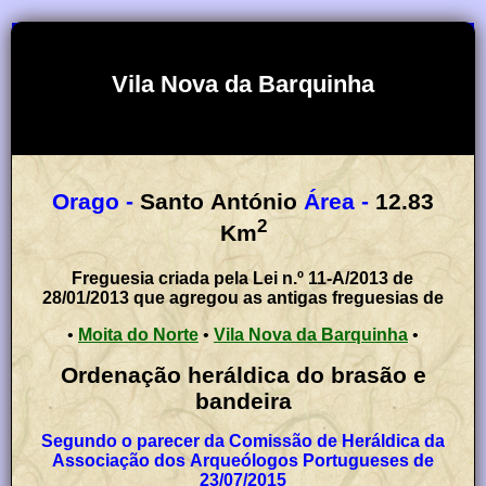
Vila Nova da Barquinha
Orago -
Santo António
Área -
12.83
2
Km
Freguesia criada pela Lei n.º 11-A/2013 de
28/01/2013 que agregou as antigas freguesias de
•
Moita do Norte
•
Vila Nova da Barquinha
•
Ordenação heráldica do brasão e
bandeira
Segundo o parecer da Comissão de Heráldica da
Associação dos Arqueólogos Portugueses de
23/07/2015