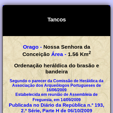
Tancos
Orago -
Nossa Senhora da
2
Conceição
Área -
1.56
Km
Ordenação heráldica do brasão e
bandeira
Segundo o parecer da Comissão de Heráldica da
Associação dos Arqueólogos Portugueses de
16/06/2009
Estabelecida em reunião de Assembleia de
Freguesia, em 14/09/2009
Publicada no Diário da República n.º 193,
2.ª Série, Parte H de 06/10/2009