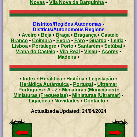
Novas
•
Vila Nova da Barquinha
•
Distritos/Regiões Autónomas -
Districts/Autonomous Regions
•
Aveiro
•
Beja
•
Braga
•
Bragança
•
Castelo
Branco
•
Coimbra
•
Évora
•
Faro
•
Guarda
•
Leiria
•
Lisboa
•
Portalegre
•
Porto
•
Santarém
•
Setúbal
•
Viana do Castelo
•
Vila Real
•
Viseu
•
Açores
•
Madeira
•
•
Index
•
Heráldica
•
História
•
Legislação
•
Heráldica Autárquica
•
Portugal
•
Ultramar
Português
•
A - Z
•
Miniaturas (Municípios)
•
Miniaturas (Freguesias)
•
Miniaturas (Ultramar)
•
Ligações
•
Novidades
•
Contacto
•
Actualizada/Updated: 24/04/2024