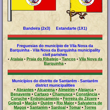
Bandeira (2x3) Estandarte (1X1)
Freguesias do município de Vila Nova da
Barquinha - Vila Nova da Barquinha municipality
civil parishes
•
Atalaia
•
Praia do Ribatejo
•
Tancos
•
Vila Nova da
Barquinha
•
Municípios do distrito de Santarém - Santarém
district municipalities
•
Abrantes
•
Alcanena
•
Almeirim
•
Alpiarça
•
Benavente
•
Cartaxo
•
Chamusca
•
Constância
•
Coruche
•
Entroncamento
•
Ferreira do Zêzere
•
Golegã
•
Mação
•
Ourém
•
Rio Maior
•
Salvaterra de
Magos
•
Santarém
•
Sardoal
•
Tomar
•
Torres