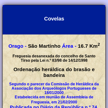
Covelas
2
Orago -
São Martinho
Área -
16.7
Km
Freguesia desanexada do concelho de Santo
Tirso pela Lei n.º 83/98 de 14/12/1998
Ordenação heráldica do brasão e
bandeira
Segundo o parecer da Comissão de Heráldica da
Associação dos Arqueólogos Portugueses de
18/01/2000
Estabelecida em reunião de Assembleia de
Freguesia, em 21/02/2000
Publicada no Diário da República n.º 74,