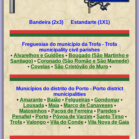
Bandeira (2x3) Estandarte (1X1)
Freguesias do município da Trofa - Trofa
municipality civil parishes
•
Alvarelhos e Guidões
•
Bougado (São Martinho e
Santiago)
•
Coronado (São Romão e São Mamede)
•
Covelas
•
São Cristóvão de Muro
•
Municípios do distrito do Porto - Porto district
municipalities
•
Amarante
•
Baião
•
Felgueiras
•
Gondomar
•
Lousada
•
Maia
•
Marco de Canaveses
•
Matosinhos
•
Paços de Ferreira
•
Paredes
•
Penafiel
•
Porto
•
Póvoa de Varzim
•
Santo Tirso
•
Trofa
•
Valongo
•
Vila do Conde
•
Vila Nova de Gaia
•