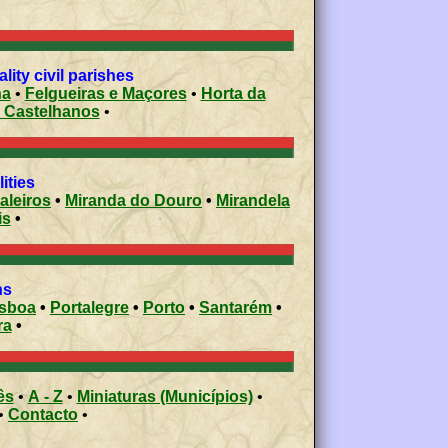
ity civil parishes
ha
•
Felgueiras e Maçores
•
Horta da
s Castelhanos
•
ities
aleiros
•
Miranda do Douro
•
Mirandela
is
•
ons
isboa
•
Portalegre
•
Porto
•
Santarém
•
ra
•
ês
•
A - Z
•
Miniaturas (Municípios)
•
•
Contacto
•