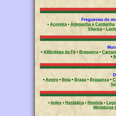
Freguesias do mun
•
Açoreira
•
Adeganha e Cardanha
Vilariça
•
Lari
Muni
•
Alfândega da Fé
•
Bragança
•
Carraz
•
M
•
Aveiro
•
Beja
•
Braga
•
Bragança
•
C
Se
•
Index
•
Heráldica
•
História
•
Legi
Miniaturas 