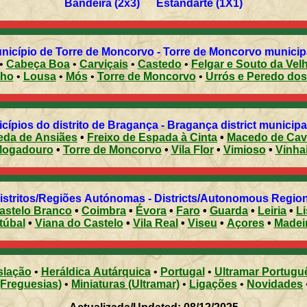
Bandeira (2x3) Estandarte (1X1)
icípio de Torre de Moncorvo - Torre de Moncorvo municipal
•
Cabeça Boa
•
Carviçais
•
Castedo
•
Felgar e Souto da Vel
nho
•
Lousa
•
Mós
•
Torre de Moncorvo
•
Urrós e Peredo do
cípios do distrito de Bragança - Bragança district municipal
eda de Ansiães
•
Freixo de Espada à Cinta
•
Macedo de Cav
ogadouro
•
Torre de Moncorvo
•
Vila Flor
•
Vimioso
•
Vinha
Distritos/Regiões Autónomas - Districts/Autonomous Regi
astelo Branco
•
Coimbra
•
Évora
•
Faro
•
Guarda
•
Leiria
•
L
túbal
•
Viana do Castelo
•
Vila Real
•
Viseu
•
Açores
•
Madei
slação
•
Heráldica Autárquica
•
Portugal
•
Ultramar Portugu
(Freguesias)
•
Miniaturas (Ultramar)
•
Ligações
•
Novidades