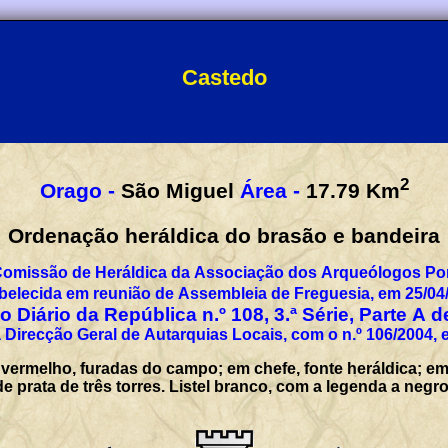
Castedo
2
Orago -
São Miguel
Área -
17.79
Km
Ordenação heráldica do brasão e bandeira
Comissão de Heráldica da Associação dos Arqueólogos Por
belecida em reunião de Assembleia de Freguesia, em 25/04
 Diário da República n.º 108, 3.ª Série, Parte A 
 Direcção Geral de Autarquias Locais, com o n.º 106/2004, 
vermelho, furadas do campo; em chefe, fonte heráldica; e
de prata de três torres. Listel branco, com a legenda a n