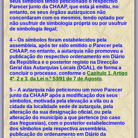
seus símbolos tendo peticionado o respectivo
Parecer junto da CHAAP, que esta já emitiu, no
entanto, os seus órgãos autárquicos não
concordaram com os mesmos, tendo optado por
não usufruir de simbologia própria ou por usufruir
de simbologia ilegal;
4 – Os símbolos foram estabelecidos pela
assembleia, após ter sido emitido o Parecer pela
CHAAP, no entanto, a autarquia não promoveu a
publicação do respectivo ordenamento em Diário
da República e o posterior registo na Direcção
Geral das Autarquias Locais (DGAL), de forma a
concluir o processo, conforme o
Capitulo 1, Artigo
4º, 2 e 3, da Lei n.º 53/91 de 7 de Agosto
.
5 – A autarquia não peticionou um novo Parecer
junto da CHAAP após a modificação dos seus
símbolos, motivada pela elevação a vila ou a
cidade da localidade sede de autarquia, pela
alteração da sua designação oficial, ou pela
alteração do município a que pertence (no caso
das freguesias), com o posterior estabelecimento
dos símbolos pela respectiva assembleia,
publicação do ordenamento em Diário da