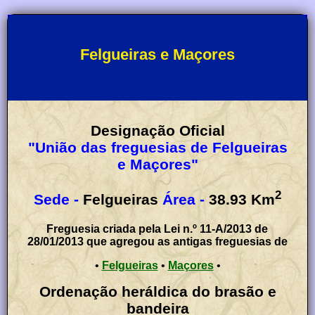
Felgueiras e Maçores
Designação Oficial
"União das freguesias de Felgueiras
e Maçores"
2
Sede -
Felgueiras
Área -
38.93
Km
Freguesia criada pela Lei n.º 11-A/2013 de
28/01/2013 que agregou as antigas freguesias de
•
Felgueiras
•
Maçores
•
Ordenação heráldica do brasão e
bandeira