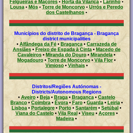
Felgueiras e Maçores
•
Horta da Vilariça
•
Larinho
•
Lousa
•
Mós
•
Torre de Moncorvo
•
Urrós e Peredo
dos Castelhanos
•
Municípios do distrito de Bragança - Bragança
district municipalities
•
Alfândega da Fé
•
Bragança
•
Carrazeda de
Ansiães
•
Freixo de Espada à Cinta
•
Macedo de
Cavaleiros
•
Miranda do Douro
•
Mirandela
•
Mogadouro
•
Torre de Moncorvo
•
Vila Flor
•
Vimioso
•
Vinhais
•
Distritos/Regiões Autónomas -
Districts/Autonomous Regions
•
Aveiro
•
Beja
•
Braga
•
Bragança
•
Castelo
Branco
•
Coimbra
•
Évora
•
Faro
•
Guarda
•
Leiria
•
Lisboa
•
Portalegre
•
Porto
•
Santarém
•
Setúbal
•
Viana do Castelo
•
Vila Real
•
Viseu
•
Açores
•
Madeira
•