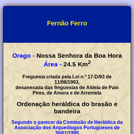
Fernão Ferro
Orago -
Nossa Senhora da Boa Hora
2
Área -
24.5
Km
Freguesia criada pela Lei n.º 17-D/93 de
11/06/1993,
desanexada das freguesias de Aldeia de Paio
Pires, de Amora e de Arrentela
Ordenação heráldica do brasão e
bandeira
Segundo o parecer da Comissão de Heráldica da
Associação dos Arqueólogos Portugueses de
30/01/1995