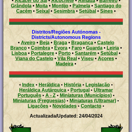
•
Alcácer do Sal
•
Alcochete
•
Almada
•
Barreiro
•
Grândola
•
Moita
•
Montijo
•
Palmela
•
Santiago do
Cacém
•
Seixal
•
Sesimbra
•
Setúbal
•
Sines
•
Distritos/Regiões Autónomas -
Districts/Autonomous Regions
•
Aveiro
•
Beja
•
Braga
•
Bragança
•
Castelo
Branco
•
Coimbra
•
Évora
•
Faro
•
Guarda
•
Leiria
•
Lisboa
•
Portalegre
•
Porto
•
Santarém
•
Setúbal
•
Viana do Castelo
•
Vila Real
•
Viseu
•
Açores
•
Madeira
•
•
Index
•
Heráldica
•
História
•
Legislação
•
Heráldica Autárquica
•
Portugal
•
Ultramar
Português
•
A - Z
•
Miniaturas (Municípios)
•
Miniaturas (Freguesias)
•
Miniaturas (Ultramar)
•
Ligações
•
Novidades
•
Contacto
•
Actualizada/Updated: 24/04/2024