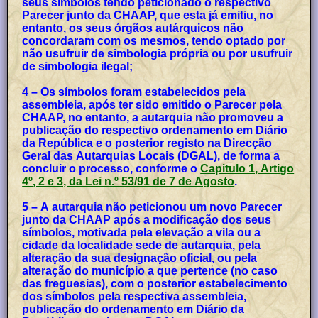
seus símbolos tendo peticionado o respectivo
Parecer junto da CHAAP, que esta já emitiu, no
entanto, os seus órgãos autárquicos não
concordaram com os mesmos, tendo optado por
não usufruir de simbologia própria ou por usufruir
de simbologia ilegal;
4 – Os símbolos foram estabelecidos pela
assembleia, após ter sido emitido o Parecer pela
CHAAP, no entanto, a autarquia não promoveu a
publicação do respectivo ordenamento em Diário
da República e o posterior registo na Direcção
Geral das Autarquias Locais (DGAL), de forma a
concluir o processo, conforme o
Capitulo 1, Artigo
4º, 2 e 3, da Lei n.º 53/91 de 7 de Agosto
.
5 – A autarquia não peticionou um novo Parecer
junto da CHAAP após a modificação dos seus
símbolos, motivada pela elevação a vila ou a
cidade da localidade sede de autarquia, pela
alteração da sua designação oficial, ou pela
alteração do município a que pertence (no caso
das freguesias), com o posterior estabelecimento
dos símbolos pela respectiva assembleia,
publicação do ordenamento em Diário da