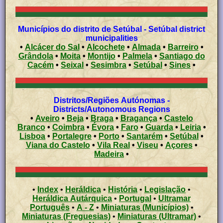
Municípios do distrito de Setúbal - Setúbal district
municipalities
•
Alcácer do Sal
•
Alcochete
•
Almada
•
Barreiro
•
Grândola
•
Moita
•
Montijo
•
Palmela
•
Santiago do
Cacém
•
Seixal
•
Sesimbra
•
Setúbal
•
Sines
•
Distritos/Regiões Autónomas -
Districts/Autonomous Regions
•
Aveiro
•
Beja
•
Braga
•
Bragança
•
Castelo
Branco
•
Coimbra
•
Évora
•
Faro
•
Guarda
•
Leiria
•
Lisboa
•
Portalegre
•
Porto
•
Santarém
•
Setúbal
•
Viana do Castelo
•
Vila Real
•
Viseu
•
Açores
•
Madeira
•
•
Index
•
Heráldica
•
História
•
Legislação
•
Heráldica Autárquica
•
Portugal
•
Ultramar
Português
•
A - Z
•
Miniaturas (Municípios)
•
Miniaturas (Freguesias)
•
Miniaturas (Ultramar)
•