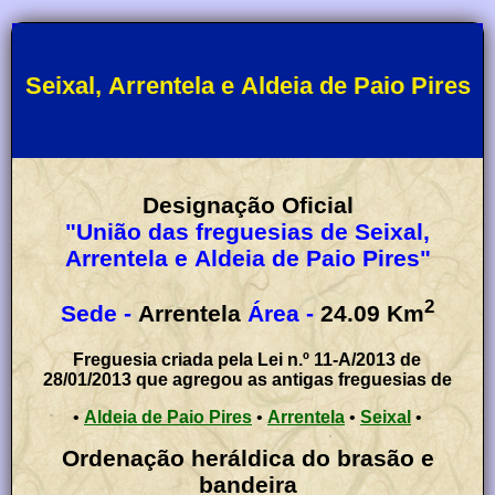
Seixal, Arrentela e Aldeia de Paio Pires
Designação Oficial
"União das freguesias de Seixal,
Arrentela e Aldeia de Paio Pires"
2
Sede -
Arrentela
Área -
24.09
Km
Freguesia criada pela Lei n.º 11-A/2013 de
28/01/2013 que agregou as antigas freguesias de
•
Aldeia de Paio Pires
•
Arrentela
•
Seixal
•
Ordenação heráldica do brasão e
bandeira