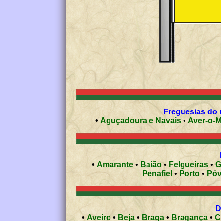
Freguesias do m
•
Aguçadoura e Navais
•
Aver-o-M
•
Amarante
•
Baião
•
Felgueiras
•
G
Penafiel
•
Porto
•
Póv
D
•
Aveiro
•
Beja
•
Braga
•
Bragança
•
C