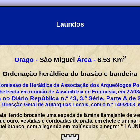
Laúndos
2
Orago -
São Miguel
Área -
8.53
Km
Ordenação heráldica do brasão e bandeira
Comissão de Heráldica da Associação dos Arqueólogos Por
belecida em reunião de Assembleia de Freguesia, em 27/08
 no Diário República n.º 43, 3.ª Série, Parte A de 
 Direcção Geral de Autarquias Locais, com o n.º 140/2003, 
ata, tendo brocante uma espada de lâmina flamejante de ve
e ouro, vestidas e cordoadas de prata, em chefe e um par 
Listel branco, com a legenda em maiúsculas a negro: “ LAÚ