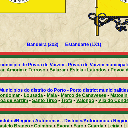
Bandeira (2x3) Estandarte (1X1)
unicípio de Póvoa de Varzim - Póvoa de Varzim municipalit
ar, Amorim e Terroso
•
Balazar
•
Estela
•
Laúndos
•
Póvoa de
Municípios do distrito do Porto - Porto district municipalitie
ondomar
•
Lousada
•
Maia
•
Marco de Canaveses
•
Matosi
oa de Varzim
•
Santo Tirso
•
Trofa
•
Valongo
•
Vila do Cond
istritos/Regiões Autónomas - Districts/Autonomous Regio
astelo Branco
•
Coimbra
•
Évora
•
Faro
•
Guarda
•
Leiria
•
L