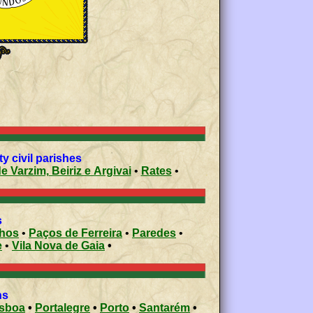
y civil parishes
 Varzim, Beiriz e Argivai
•
Rates
•
s
nhos
•
Paços de Ferreira
•
Paredes
•
e
•
Vila Nova de Gaia
•
ns
isboa
•
Portalegre
•
Porto
•
Santarém
•