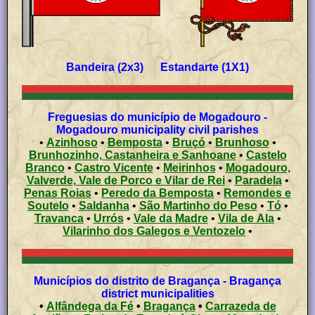
Bandeira (2x3) Estandarte (1X1)
Freguesias do município de Mogadouro -
Mogadouro municipality civil parishes
•
Azinhoso
•
Bemposta
•
Bruçó
•
Brunhoso
•
Brunhozinho, Castanheira e Sanhoane
•
Castelo
Branco
•
Castro Vicente
•
Meirinhos
•
Mogadouro,
Valverde, Vale de Porco e Vilar de Rei
•
Paradela
•
Penas Roias
•
Peredo da Bemposta
•
Remondes e
Soutelo
•
Saldanha
•
São Martinho do Peso
•
Tó
•
Travanca
•
Urrós
•
Vale da Madre
•
Vila de Ala
•
Vilarinho dos Galegos e Ventozelo
•
Municípios do distrito de Bragança - Bragança
district municipalities
•
Alfândega da Fé
•
Bragança
•
Carrazeda de