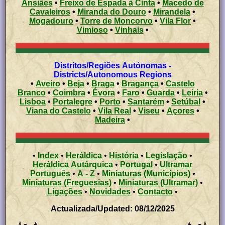
Ansiães
•
Freixo de Espada à Cinta
•
Macedo de
Cavaleiros
•
Miranda do Douro
•
Mirandela
•
Mogadouro
•
Torre de Moncorvo
•
Vila Flor
•
Vimioso
•
Vinhais
•
Distritos/Regiões Autónomas -
Districts/Autonomous Regions
•
Aveiro
•
Beja
•
Braga
•
Bragança
•
Castelo
Branco
•
Coimbra
•
Évora
•
Faro
•
Guarda
•
Leiria
•
Lisboa
•
Portalegre
•
Porto
•
Santarém
•
Setúbal
•
Viana do Castelo
•
Vila Real
•
Viseu
•
Açores
•
Madeira
•
•
Index
•
Heráldica
•
História
•
Legislação
•
Heráldica Autárquica
•
Portugal
•
Ultramar
Português
•
A - Z
•
Miniaturas (Municípios)
•
Miniaturas (Freguesias)
•
Miniaturas (Ultramar)
•
Ligações
•
Novidades
•
Contacto
•
Actualizada/Updated: 08/12/2025