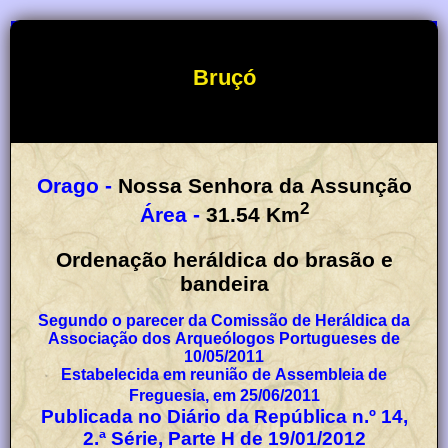
Bruçó
Orago -
Nossa Senhora da Assunção
2
Área -
31.54
Km
Ordenação heráldica do brasão e
bandeira
Segundo o parecer da Comissão de Heráldica da
Associação dos Arqueólogos Portugueses de
10/05/2011
Estabelecida em reunião de Assembleia de
Freguesia, em 25/06/2011
Publicada no Diário da República n.º 14,
2.ª Série, Parte H de 19/01/2012