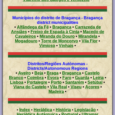
Municípios do distrito de Bragança - Bragança
district municipalities
•
Alfândega da Fé
•
Bragança
•
Carrazeda de
Ansiães
•
Freixo de Espada à Cinta
•
Macedo de
Cavaleiros
•
Miranda do Douro
•
Mirandela
•
Mogadouro
•
Torre de Moncorvo
•
Vila Flor
•
Vimioso
•
Vinhais
•
Distritos/Regiões Autónomas -
Districts/Autonomous Regions
•
Aveiro
•
Beja
•
Braga
•
Bragança
•
Castelo
Branco
•
Coimbra
•
Évora
•
Faro
•
Guarda
•
Leiria
•
Lisboa
•
Portalegre
•
Porto
•
Santarém
•
Setúbal
•
Viana do Castelo
•
Vila Real
•
Viseu
•
Açores
•
Madeira
•
•
Index
•
Heráldica
•
História
•
Legislação
•
Heráldica Autárquica
•
Portugal
•
Ultramar