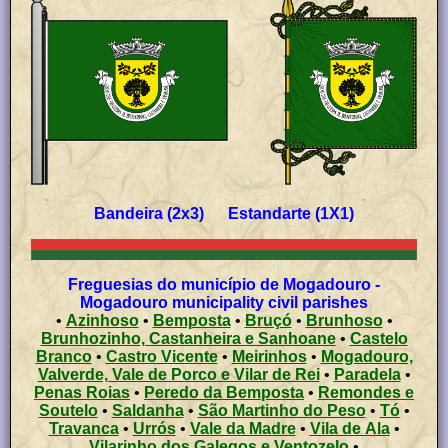
Bandeira (2x3) Estandarte (1X1)
Freguesias do município de Mogadouro -
Mogadouro municipality civil parishes
•
Azinhoso
•
Bemposta
•
Bruçó
•
Brunhoso
•
Brunhozinho, Castanheira e Sanhoane
•
Castelo
Branco
•
Castro Vicente
•
Meirinhos
•
Mogadouro,
Valverde, Vale de Porco e Vilar de Rei
•
Paradela
•
Penas Roias
•
Peredo da Bemposta
•
Remondes e
Soutelo
•
Saldanha
•
São Martinho do Peso
•
Tó
•
Travanca
•
Urrós
•
Vale da Madre
•
Vila de Ala
•
Vilarinho dos Galegos e Ventozelo
•