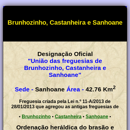
Brunhozinho, Castanheira e Sanhoane
Designação Oficial
"União das freguesias de
Brunhozinho, Castanheira e
Sanhoane"
2
Sede -
Sanhoane
Área -
42.76
Km
Freguesia criada pela Lei n.º 11-A/2013 de
28/01/2013 que agregou as antigas freguesias de
•
Brunhozinho
•
Castanheira
•
Sanhoane
•
Ordenação heráldica do brasão e