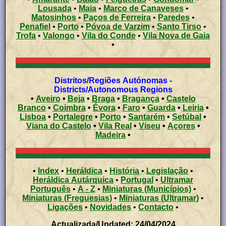
Lousada
•
Maia
•
Marco de Canaveses
•
Matosinhos
•
Paços de Ferreira
•
Paredes
•
Penafiel
•
Porto
•
Póvoa de Varzim
•
Santo Tirso
•
Trofa
•
Valongo
•
Vila do Conde
•
Vila Nova de Gaia
•
Distritos/Regiões Autónomas -
Districts/Autonomous Regions
•
Aveiro
•
Beja
•
Braga
•
Bragança
•
Castelo
Branco
•
Coimbra
•
Évora
•
Faro
•
Guarda
•
Leiria
•
Lisboa
•
Portalegre
•
Porto
•
Santarém
•
Setúbal
•
Viana do Castelo
•
Vila Real
•
Viseu
•
Açores
•
Madeira
•
•
Index
•
Heráldica
•
História
•
Legislação
•
Heráldica Autárquica
•
Portugal
•
Ultramar
Português
•
A - Z
•
Miniaturas (Municípios)
•
Miniaturas (Freguesias)
•
Miniaturas (Ultramar)
•
Ligações
•
Novidades
•
Contacto
•
Actualizada/Updated: 24/04/2024