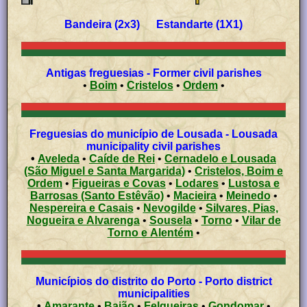
Bandeira (2x3) Estandarte (1X1)
Antigas freguesias - Former civil parishes
•
Boim
•
Cristelos
•
Ordem
•
Freguesias do município de Lousada - Lousada
municipality civil parishes
•
Aveleda
•
Caíde de Rei
•
Cernadelo e Lousada
(São Miguel e Santa Margarida)
•
Cristelos, Boim e
Ordem
•
Figueiras e Covas
•
Lodares
•
Lustosa e
Barrosas (Santo Estêvão)
•
Macieira
•
Meinedo
•
Nespereira e Casais
•
Nevogilde
•
Silvares, Pias,
Nogueira e Alvarenga
•
Sousela
•
Torno
•
Vilar de
Torno e Alentém
•
Municípios do distrito do Porto - Porto district
municipalities
•
Amarante
•
Baião
•
Felgueiras
•
Gondomar
•