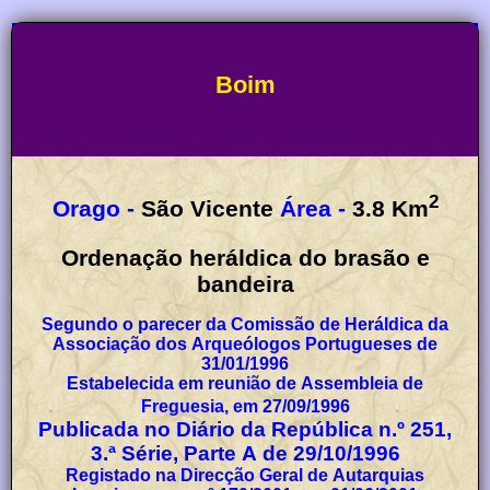
Boim
2
Orago -
São Vicente
Área -
3.8
Km
Ordenação heráldica do brasão e
bandeira
Segundo o parecer da Comissão de Heráldica da
Associação dos Arqueólogos Portugueses de
31/01/1996
Estabelecida em reunião de Assembleia de
Freguesia, em 27/09/1996
Publicada no Diário da República n.º 251,
3.ª Série, Parte A de 29/10/1996
Registado na Direcção Geral de Autarquias