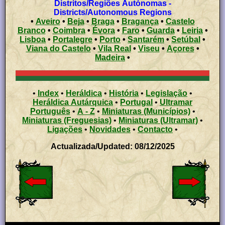
Distritos/Regiões Autónomas -
Districts/Autonomous Regions
•
Aveiro
•
Beja
•
Braga
•
Bragança
•
Castelo
Branco
•
Coimbra
•
Évora
•
Faro
•
Guarda
•
Leiria
•
Lisboa
•
Portalegre
•
Porto
•
Santarém
•
Setúbal
•
Viana do Castelo
•
Vila Real
•
Viseu
•
Açores
•
Madeira
•
•
Index
•
Heráldica
•
História
•
Legislação
•
Heráldica Autárquica
•
Portugal
•
Ultramar
Português
•
A - Z
•
Miniaturas (Municípios)
•
Miniaturas (Freguesias)
•
Miniaturas (Ultramar)
•
Ligações
•
Novidades
•
Contacto
•
Actualizada/Updated: 08/12/2025