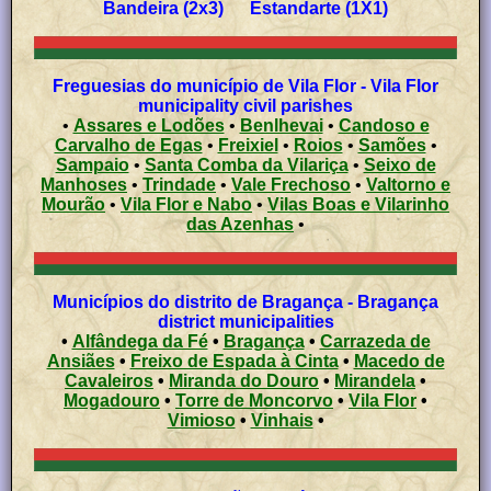
Bandeira (2x3) Estandarte (1X1)
Freguesias do município de Vila Flor - Vila Flor
municipality civil parishes
•
Assares e Lodões
•
Benlhevai
•
Candoso e
Carvalho de Egas
•
Freixiel
•
Roios
•
Samões
•
Sampaio
•
Santa Comba da Vilariça
•
Seixo de
Manhoses
•
Trindade
•
Vale Frechoso
•
Valtorno e
Mourão
•
Vila Flor e Nabo
•
Vilas Boas e Vilarinho
das Azenhas
•
Municípios do distrito de Bragança - Bragança
district municipalities
•
Alfândega da Fé
•
Bragança
•
Carrazeda de
Ansiães
•
Freixo de Espada à Cinta
•
Macedo de
Cavaleiros
•
Miranda do Douro
•
Mirandela
•
Mogadouro
•
Torre de Moncorvo
•
Vila Flor
•
Vimioso
•
Vinhais
•