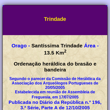
Trindade
Orago -
Santíssima Trindade
Área -
2
13.5
Km
Ordenação heráldica do brasão e
bandeira
Segundo o parecer da Comissão de Heráldica da
Associação dos Arqueólogos Portugueses de
20/05/2005
Estabelecida em reunião de Assembleia de
Freguesia, em 17/07/2005
Publicada no Diário da República n.º 196,
3.ª Série, Parte A de 12/10/2005