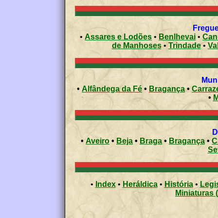
Fregues
•
Assares e Lodões
•
Benlhevai
•
Can
de Manhoses
•
Trindade
•
Va
Muni
•
Alfândega da Fé
•
Bragança
•
Carraz
•
M
•
Aveiro
•
Beja
•
Braga
•
Bragança
•
C
Se
•
Index
•
Heráldica
•
História
•
Legi
Miniaturas 