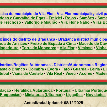
ias do município de Vila Flor - Vila Flor municipality civil 
doso e Carvalho de Egas
•
Freixiel
•
Roios
•
Samões
•
Samp
le Frechoso
•
Valtorno e Mourão
•
Vila Flor e Nabo
•
Vilas B
cípios do distrito de Bragança - Bragança district municipal
eda de Ansiães
•
Freixo de Espada à Cinta
•
Macedo de Cav
ogadouro
•
Torre de Moncorvo
•
Vila Flor
•
Vimioso
•
Vinha
Distritos/Regiões Autónomas - Districts/Autonomous Regi
astelo Branco
•
Coimbra
•
Évora
•
Faro
•
Guarda
•
Leiria
•
L
túbal
•
Viana do Castelo
•
Vila Real
•
Viseu
•
Açores
•
Madei
slação
•
Heráldica Autárquica
•
Portugal
•
Ultramar Portugu
(Freguesias)
•
Miniaturas (Ultramar)
•
Ligações
•
Novidades
Actualizada/Updated: 08/12/2025