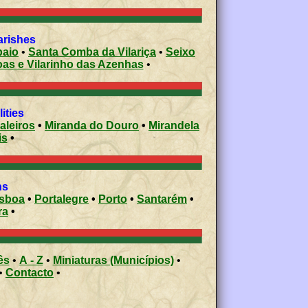
parishes
aio
•
Santa Comba da Vilariça
•
Seixo
oas e Vilarinho das Azenhas
•
ities
aleiros
•
Miranda do Douro
•
Mirandela
is
•
ons
isboa
•
Portalegre
•
Porto
•
Santarém
•
ra
•
ês
•
A - Z
•
Miniaturas (Municípios)
•
•
Contacto
•