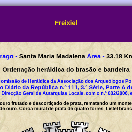
Freixiel
rago -
Santa Maria Madalena
Área -
33.18
K
Ordenação heráldica do brasão e bandeira
Comissão de Heráldica da Associação dos Arqueólogos Por
 Diário da República n.º 111, 3.ª Série, Parte A 
 Direcção Geral de Autarquias Locais, com o n.º 082/2006, 
 ouro frutado e descortiçado de prata, rematando um mon
 ouro. Coroa mural de prata de quatro torres. Listel bran