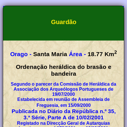
Guardão
2
Orago -
Santa Maria
Área -
18.77
Km
Ordenação heráldica do brasão e
bandeira
Segundo o parecer da Comissão de Heráldica da
Associação dos Arqueólogos Portugueses de
19/07/2000
Estabelecida em reunião de Assembleia de
Freguesia, em 15/09/2000
Publicada no Diário da República n.º 35,
3.ª Série, Parte A de 10/02/2001
Registado na Direcção Geral de Autarquias