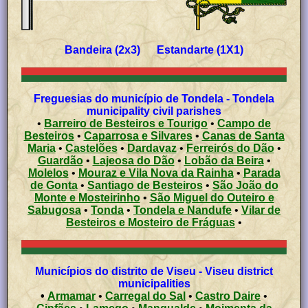
Bandeira (2x3) Estandarte (1X1)
Freguesias do município de Tondela - Tondela
municipality civil parishes
•
Barreiro de Besteiros e Tourigo
•
Campo de
Besteiros
•
Caparrosa e Silvares
•
Canas de Santa
Maria
•
Castelões
•
Dardavaz
•
Ferreirós do Dão
•
Guardão
•
Lajeosa do Dão
•
Lobão da Beira
•
Molelos
•
Mouraz e Vila Nova da Rainha
•
Parada
de Gonta
•
Santiago de Besteiros
•
São João do
Monte e Mosteirinho
•
São Miguel do Outeiro e
Sabugosa
•
Tonda
•
Tondela e Nandufe
•
Vilar de
Besteiros e Mosteiro de Fráguas
•
Municípios do distrito de Viseu - Viseu district
municipalities
•
Armamar
•
Carregal do Sal
•
Castro Daire
•