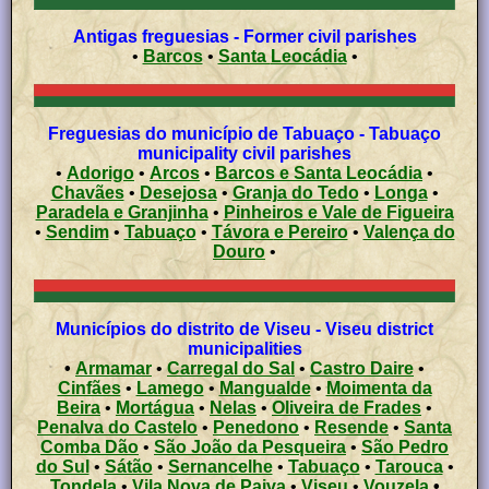
Antigas freguesias - Former civil parishes
•
Barcos
•
Santa Leocádia
•
Freguesias do município de Tabuaço - Tabuaço
municipality civil parishes
•
Adorigo
•
Arcos
•
Barcos e Santa Leocádia
•
Chavães
•
Desejosa
•
Granja do Tedo
•
Longa
•
Paradela e Granjinha
•
Pinheiros e Vale de Figueira
•
Sendim
•
Tabuaço
•
Távora e Pereiro
•
Valença do
Douro
•
Municípios do distrito de Viseu - Viseu district
municipalities
•
Armamar
•
Carregal do Sal
•
Castro Daire
•
Cinfães
•
Lamego
•
Mangualde
•
Moimenta da
Beira
•
Mortágua
•
Nelas
•
Oliveira de Frades
•
Penalva do Castelo
•
Penedono
•
Resende
•
Santa
Comba Dão
•
São João da Pesqueira
•
São Pedro
do Sul
•
Sátão
•
Sernancelhe
•
Tabuaço
•
Tarouca
•
Tondela
•
Vila Nova de Paiva
•
Viseu
•
Vouzela
•