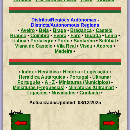
Distritos/Regiões Autónomas -
Districts/Autonomous Regions
•
Aveiro
•
Beja
•
Braga
•
Bragança
•
Castelo
Branco
•
Coimbra
•
Évora
•
Faro
•
Guarda
•
Leiria
•
Lisboa
•
Portalegre
•
Porto
•
Santarém
•
Setúbal
•
Viana do Castelo
•
Vila Real
•
Viseu
•
Açores
•
Madeira
•
•
Index
•
Heráldica
•
História
•
Legislação
•
Heráldica Autárquica
•
Portugal
•
Ultramar
Português
•
A - Z
•
Miniaturas (Municípios)
•
Miniaturas (Freguesias)
•
Miniaturas (Ultramar)
•
Ligações
•
Novidades
•
Contacto
•
Actualizada/Updated: 08/12/2025