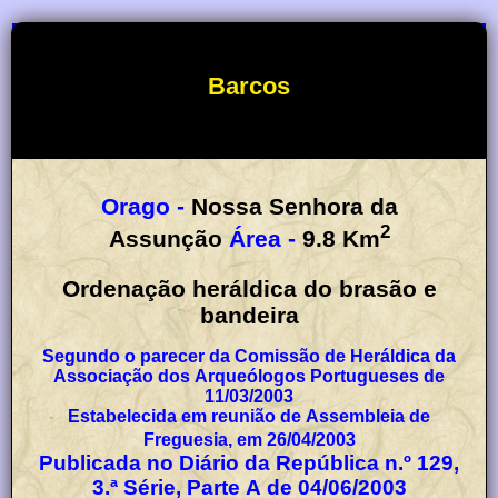
Barcos
Orago -
Nossa Senhora da
2
Assunção
Área -
9.8
Km
Ordenação heráldica do brasão e
bandeira
Segundo o parecer da Comissão de Heráldica da
Associação dos Arqueólogos Portugueses de
11/03/2003
Estabelecida em reunião de Assembleia de
Freguesia, em 26/04/2003
Publicada no Diário da República n.º 129,
3.ª Série, Parte A de 04/06/2003