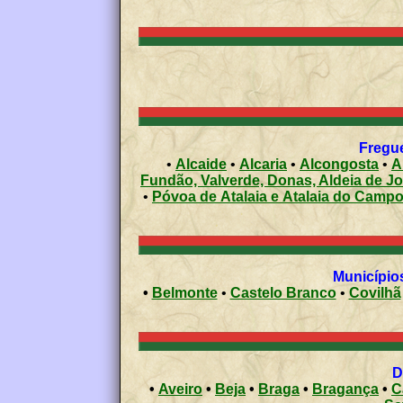
Fregue
•
Alcaide
•
Alcaria
•
Alcongosta
•
A
Fundão, Valverde, Donas, Aldeia de J
•
Póvoa de Atalaia e Atalaia do Camp
Municípios
•
Belmonte
•
Castelo Branco
•
Covilhã
•
Aveiro
•
Beja
•
Braga
•
Bragança
•
C