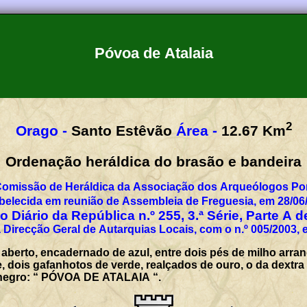
Póvoa de Atalaia
2
Orago -
Santo Estêvão
Área -
12.67
Km
Ordenação heráldica do brasão e bandeira
Comissão de Heráldica da Associação dos Arqueólogos Por
belecida em reunião de Assembleia de Freguesia, em 28/06
 Diário da República n.º 255, 3.ª Série, Parte A 
 Direcção Geral de Autarquias Locais, com o n.º 005/2003, 
 aberto, encadernado de azul, entre dois pés de milho arra
 dois gafanhotos de verde, realçados de ouro, o da dextra 
a negro: “ PÓVOA DE ATALAIA “.