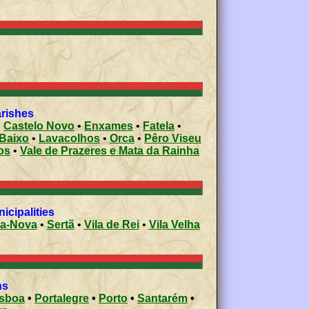
arishes
•
Castelo Novo
•
Enxames
•
Fatela
•
 Baixo
•
Lavacolhos
•
Orca
•
Pêro Viseu
os
•
Vale de Prazeres e Mata da Rainha
icipalities
-a-Nova
•
Sertã
•
Vila de Rei
•
Vila Velha
ons
isboa
•
Portalegre
•
Porto
•
Santarém
•