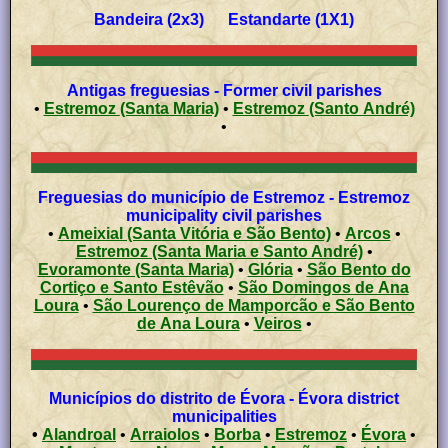
Bandeira (2x3) Estandarte (1X1)
Antigas freguesias - Former civil parishes
•
Estremoz (Santa Maria)
•
Estremoz (Santo André)
•
Freguesias do município de Estremoz - Estremoz
municipality civil parishes
•
Ameixial (Santa Vitória e São Bento)
•
Arcos
•
Estremoz (Santa Maria e Santo André)
•
Evoramonte (Santa Maria)
•
Glória
•
São Bento do
Cortiço e Santo Estêvão
•
São Domingos de Ana
Loura
•
São Lourenço de Mamporcão e São Bento
de Ana Loura
•
Veiros
•
Municípios do distrito de Évora - Évora district
municipalities
•
Alandroal
•
Arraiolos
•
Borba
•
Estremoz
•
Évora
•