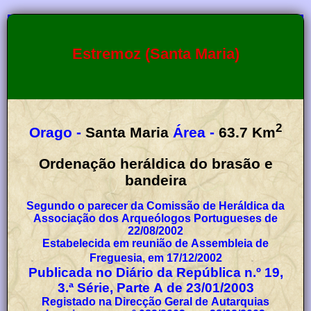
Estremoz (Santa Maria)
2
Orago -
Santa Maria
Área -
63.7
Km
Ordenação heráldica do brasão e
bandeira
Segundo o parecer da Comissão de Heráldica da
Associação dos Arqueólogos Portugueses de
22/08/2002
Estabelecida em reunião de Assembleia de
Freguesia, em 17/12/2002
Publicada no Diário da República n.º 19,
3.ª Série, Parte A de 23/01/2003
Registado na Direcção Geral de Autarquias