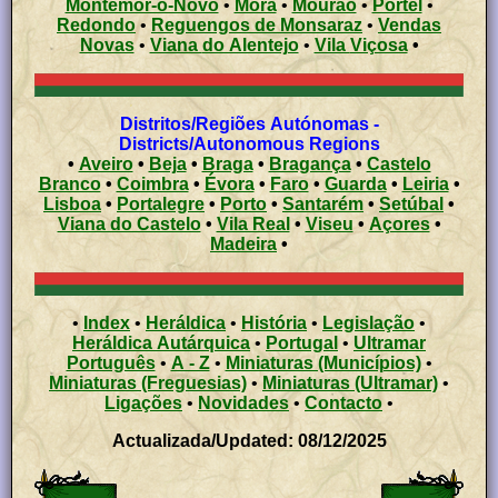
Montemor-o-Novo
•
Mora
•
Mourão
•
Portel
•
Redondo
•
Reguengos de Monsaraz
•
Vendas
Novas
•
Viana do Alentejo
•
Vila Viçosa
•
Distritos/Regiões Autónomas -
Districts/Autonomous Regions
•
Aveiro
•
Beja
•
Braga
•
Bragança
•
Castelo
Branco
•
Coimbra
•
Évora
•
Faro
•
Guarda
•
Leiria
•
Lisboa
•
Portalegre
•
Porto
•
Santarém
•
Setúbal
•
Viana do Castelo
•
Vila Real
•
Viseu
•
Açores
•
Madeira
•
•
Index
•
Heráldica
•
História
•
Legislação
•
Heráldica Autárquica
•
Portugal
•
Ultramar
Português
•
A - Z
•
Miniaturas (Municípios)
•
Miniaturas (Freguesias)
•
Miniaturas (Ultramar)
•
Ligações
•
Novidades
•
Contacto
•
Actualizada/Updated: 08/12/2025