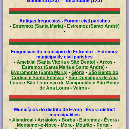
Bandeira (2x3) Estandarte (1X1)
Antigas freguesias - Former civil parishes
•
Estremoz (Santa Maria)
•
Estremoz (Santo André)
•
Freguesias do município de Estremoz - Estremoz
municipality civil parishes
•
Ameixial (Santa Vitória e São Bento)
•
Arcos
•
Estremoz (Santa Maria e Santo André)
•
Evoramonte (Santa Maria)
•
Glória
•
São Bento do
Cortiço e Santo Estêvão
•
São Domingos de Ana
Loura
•
São Lourenço de Mamporcão e São Bento
de Ana Loura
•
Veiros
•
Municípios do distrito de Évora - Évora district
municipalities
•
Alandroal
•
Arraiolos
•
Borba
•
Estremoz
•
Évora
•
Montemor-o-Novo
•
Mora
•
Mourão
•
Portel
•