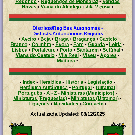
Redondo
•
Reguengos de Monsaraz
•
Vendas
Novas
•
Viana do Alentejo
•
Vila Viçosa
•
Distritos/Regiões Autónomas -
Districts/Autonomous Regions
•
Aveiro
•
Beja
•
Braga
•
Bragança
•
Castelo
Branco
•
Coimbra
•
Évora
•
Faro
•
Guarda
•
Leiria
•
Lisboa
•
Portalegre
•
Porto
•
Santarém
•
Setúbal
•
Viana do Castelo
•
Vila Real
•
Viseu
•
Açores
•
Madeira
•
•
Index
•
Heráldica
•
História
•
Legislação
•
Heráldica Autárquica
•
Portugal
•
Ultramar
Português
•
A - Z
•
Miniaturas (Municípios)
•
Miniaturas (Freguesias)
•
Miniaturas (Ultramar)
•
Ligações
•
Novidades
•
Contacto
•
Actualizada/Updated: 08/12/2025