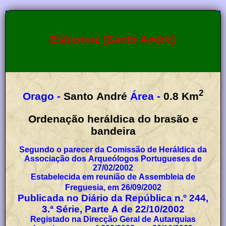
Estremoz (Santo André)
2
Orago -
Santo André
Área -
0.8
Km
Ordenação heráldica do brasão e
bandeira
Segundo o parecer da Comissão de Heráldica da
Associação dos Arqueólogos Portugueses de
27/02/2002
Estabelecida em reunião de Assembleia de
Freguesia, em 26/09/2002
Publicada no Diário da República n.º 244,
3.ª Série, Parte A de 22/10/2002
Registado na Direcção Geral de Autarquias