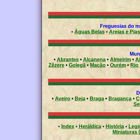
Freguesias do mun
•
Águas Belas
•
Areias e Pias
Muni
•
Abrantes
•
Alcanena
•
Almeirim
•
A
Zêzere
•
Golegã
•
Mação
•
Ourém
•
•
Aveiro
•
Beja
•
Braga
•
Bragança
•
C
Se
•
Index
•
Heráldica
•
História
•
Legi
Miniaturas 