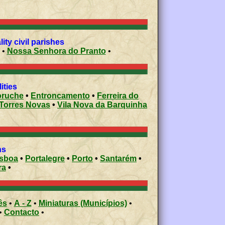
ity civil parishes
•
Nossa Senhora do Pranto
•
ities
ruche
•
Entroncamento
•
Ferreira do
Torres Novas
•
Vila Nova da Barquinha
ons
isboa
•
Portalegre
•
Porto
•
Santarém
•
ra
•
ês
•
A - Z
•
Miniaturas (Municípios)
•
•
Contacto
•