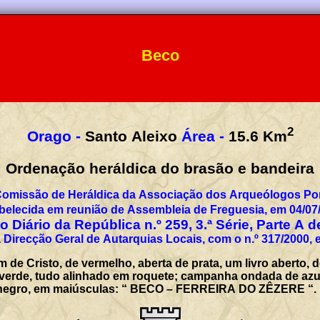
Beco
2
Orago -
Santo Aleixo
Área -
15.6
Km
Ordenação heráldica do brasão e bandeira
Comissão de Heráldica da Associação dos Arqueólogos Por
belecida em reunião de Assembleia de Freguesia, em 04/07
 Diário da República n.º 259, 3.ª Série, Parte A 
 Direcção Geral de Autarquias Locais, com o n.º 317/2000, 
 de Cristo, de vermelho, aberta de prata, um livro aberto,
verde, tudo alinhado em roquete; campanha ondada de azul 
 a negro, em maiúsculas: “ BECO – FERREIRA DO ZÊZERE “.