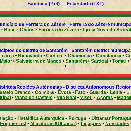
Bandeira (2x3) Estandarte (1X1)
icípio de Ferreira do Zêzere - Ferreira do Zêzere municipal
•
Beco
•
Chãos
•
Ferreira do Zêzere
•
Igreja Nova do Sobral
cípios do distrito de Santarém - Santarém district municipal
lpiarça
•
Benavente
•
Cartaxo
•
Chamusca
•
Constância
•
Co
Rio Maior
•
Salvaterra de Magos
•
Santarém
•
Sardoal
•
Tomar
•
•
Distritos/Regiões Autónomas - Districts/Autonomous Regi
astelo Branco
•
Coimbra
•
Évora
•
Faro
•
Guarda
•
Leiria
•
L
túbal
•
Viana do Castelo
•
Vila Real
•
Viseu
•
Açores
•
Madei
slação
•
Heráldica Autárquica
•
Portugal
•
Ultramar Portugu
(Freguesias)
•
Miniaturas (Ultramar)
•
Ligações
•
Novidades