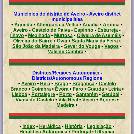
Municípios do distrito de Aveiro - Aveiro district
municipalities
•
Águeda
•
Albergaria-a-Velha
•
Anadia
•
Arouca
•
Aveiro
•
Castelo de Paiva
•
Espinho
•
Estarreja
•
Ílhavo
•
Mealhada
•
Murtosa
•
Oliveira de Azeméis
•
Oliveira do Bairro
•
Ovar
•
Santa Maria da Feira
•
São João da Madeira
•
Sever do Vouga
•
Vagos
•
Vale de Cambra
•
Distritos/Regiões Autónomas -
Districts/Autonomous Regions
•
Aveiro
•
Beja
•
Braga
•
Bragança
•
Castelo
Branco
•
Coimbra
•
Évora
•
Faro
•
Guarda
•
Leiria
•
Lisboa
•
Portalegre
•
Porto
•
Santarém
•
Setúbal
•
Viana do Castelo
•
Vila Real
•
Viseu
•
Açores
•
Madeira
•
•
Index
•
Heráldica
•
História
•
Legislação
•
Heráldica Autárquica
•
Portugal
•
Ultramar