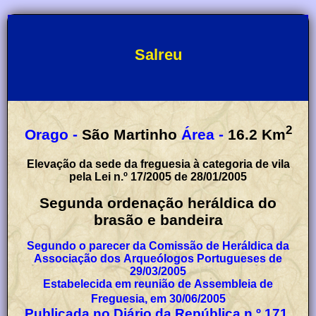
Salreu
2
Orago -
São Martinho
Área -
16.2
Km
Elevação da sede da freguesia à categoria de vila
pela Lei n.º 17/2005 de 28/01/2005
Segunda ordenação heráldica do
brasão e bandeira
Segundo o parecer da Comissão de Heráldica da
Associação dos Arqueólogos Portugueses de
29/03/2005
Estabelecida em reunião de Assembleia de
Freguesia, em 30/06/2005
Publicada no Diário da República n.º 171,