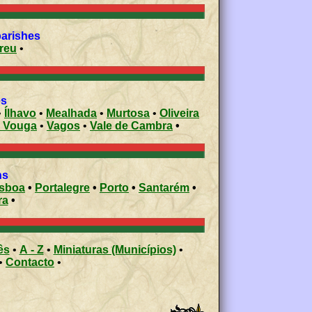
parishes
reu
•
es
•
Ílhavo
•
Mealhada
•
Murtosa
•
Oliveira
o Vouga
•
Vagos
•
Vale de Cambra
•
ons
isboa
•
Portalegre
•
Porto
•
Santarém
•
ra
•
ês
•
A - Z
•
Miniaturas (Municípios)
•
•
Contacto
•