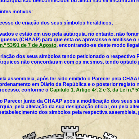
 autarquia são desconhecidos ou ainda não se encontram l
intes motivos:
rocesso de criação dos seus símbolos heráldicos;
vados e estão em uso pela autarquia, no entanto, não for
ueses (CHAAP) para que esta os aprovasse e emitisse o r
i n.º 53/91 de 7 de Agosto
, encontrando-se deste modo ilegai
 criação dos seus símbolos tendo peticionado o respectivo 
utárquicos não concordaram com os mesmos, tendo optado p
ela assembleia, após ter sido emitido o Parecer pela CHAAP
rdenamento em Diário da República e o posterior registo 
 processo, conforme o
Capitulo 1, Artigo 4º, 2 e 3, da Lei n.º
vo Parecer junto da CHAAP após a modificação dos seus sím
rquia, pela alteração da sua designação oficial, ou pela al
 estabelecimento dos símbolos pela respectiva assembleia