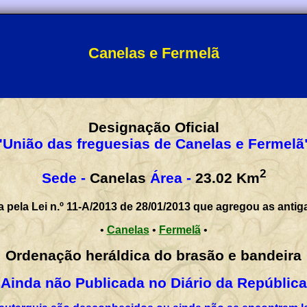
Canelas e Fermelã
Designação Oficial
"União das freguesias de Canelas e Fermelã
2
Sede -
Canelas
Área -
23.02
Km
a pela Lei n.º 11-A/2013 de 28/01/2013 que agregou as antig
•
Canelas
•
Fermelã
•
Ordenação heráldica do brasão e bandeira
Ainda não Publicada no Diário da República