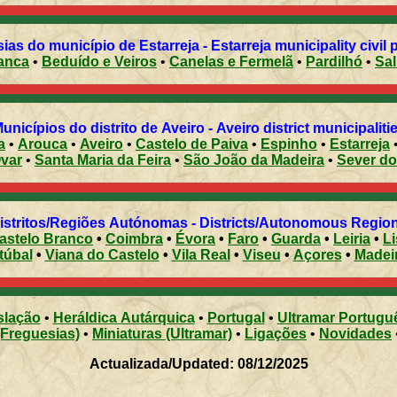
ias do município de Estarreja - Estarreja municipality civil 
anca
•
Beduído e Veiros
•
Canelas e Fermelã
•
Pardilhó
•
Sal
unicípios do distrito de Aveiro - Aveiro district municipaliti
a
•
Arouca
•
Aveiro
•
Castelo de Paiva
•
Espinho
•
Estarreja
var
•
Santa Maria da Feira
•
São João da Madeira
•
Sever d
Distritos/Regiões Autónomas - Districts/Autonomous Regi
astelo Branco
•
Coimbra
•
Évora
•
Faro
•
Guarda
•
Leiria
•
L
túbal
•
Viana do Castelo
•
Vila Real
•
Viseu
•
Açores
•
Madei
slação
•
Heráldica Autárquica
•
Portugal
•
Ultramar Portugu
(Freguesias)
•
Miniaturas (Ultramar)
•
Ligações
•
Novidades
Actualizada/Updated: 08/12/2025