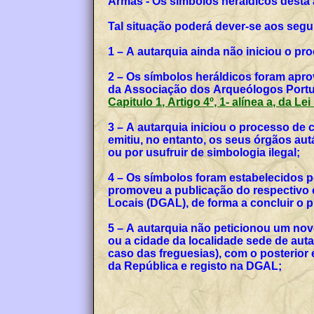
Armas - Os símbolos heráldicos desta
Tal situação poderá dever-se aos segu
1 – A autarquia ainda não iniciou o p
2 – Os símbolos heráldicos foram apro
da Associação dos Arqueólogos Portug
Capitulo 1, Artigo 4º, 1- alínea a, da Le
3 – A autarquia iniciou o processo de
emitiu, no entanto, os seus órgãos a
ou por usufruir de simbologia ilegal;
4 – Os símbolos foram estabelecidos p
promoveu a publicação do respectivo o
Locais (DGAL), de forma a concluir o
5 – A autarquia não peticionou um no
ou a cidade da localidade sede de auta
caso das freguesias), com o posterior
da República e registo na DGAL;