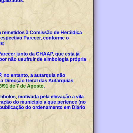
egalizados.
am remetidos à Comissão de Heráldica
espectivo Parecer, conforme o
s;
Parecer junto da CHAAP, que esta já
or não usufruir de simbologia própria
, no entanto, a autarquia não
na Direcção Geral das Autarquias
 53/91 de 7 de Agosto
.
bolos, motivada pela elevação a vila
teração do município a que pertence (no
, publicação do ordenamento em Diário