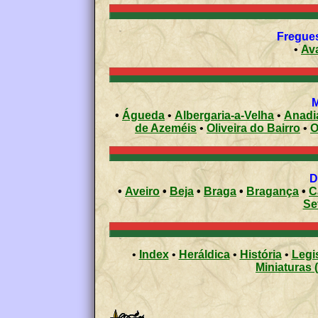
Fregues
•
Av
M
•
Águeda
•
Albergaria-a-Velha
•
Anadi
de Azeméis
•
Oliveira do Bairro
•
O
•
Aveiro
•
Beja
•
Braga
•
Bragança
•
C
Se
•
Index
•
Heráldica
•
História
•
Legi
Miniaturas 