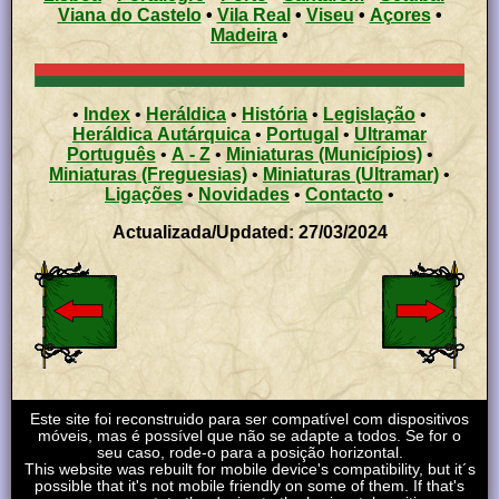
Viana do Castelo
•
Vila Real
•
Viseu
•
Açores
•
Madeira
•
•
Index
•
Heráldica
•
História
•
Legislação
•
Heráldica Autárquica
•
Portugal
•
Ultramar
Português
•
A - Z
•
Miniaturas (Municípios)
•
Miniaturas (Freguesias)
•
Miniaturas (Ultramar)
•
Ligações
•
Novidades
•
Contacto
•
Actualizada/Updated: 27/03/2024
Este site foi reconstruido para ser compatível com dispositivos
móveis, mas é possível que não se adapte a todos. Se for o
seu caso, rode-o para a posição horizontal.
This website was rebuilt for mobile device's compatibility, but it´s
possible that it's not mobile friendly on some of them. If that's