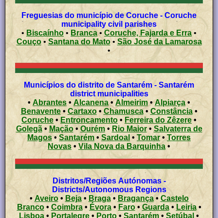
Freguesias do município de Coruche - Coruche
municipality civil parishes
•
Biscaínho
•
Branca
•
Coruche, Fajarda e Erra
•
Couço
•
Santana do Mato
•
São José da Lamarosa
•
Municípios do distrito de Santarém - Santarém
district municipalities
•
Abrantes
•
Alcanena
•
Almeirim
•
Alpiarça
•
Benavente
•
Cartaxo
•
Chamusca
•
Constância
•
Coruche
•
Entroncamento
•
Ferreira do Zêzere
•
Golegã
•
Mação
•
Ourém
•
Rio Maior
•
Salvaterra de
Magos
•
Santarém
•
Sardoal
•
Tomar
•
Torres
Novas
•
Vila Nova da Barquinha
•
Distritos/Regiões Autónomas -
Districts/Autonomous Regions
•
Aveiro
•
Beja
•
Braga
•
Bragança
•
Castelo
Branco
•
Coimbra
•
Évora
•
Faro
•
Guarda
•
Leiria
•
Lisboa
•
Portalegre
•
Porto
•
Santarém
•
Setúbal
•