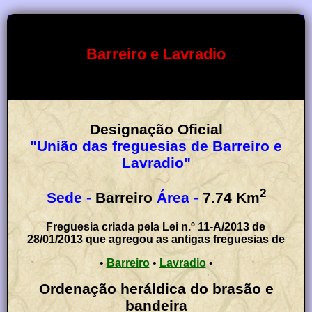
Barreiro e Lavradio
Designação Oficial
"União das freguesias de Barreiro e
Lavradio"
2
Sede -
Barreiro
Área -
7.74
Km
Freguesia criada pela Lei n.º 11-A/2013 de
28/01/2013 que agregou as antigas freguesias de
•
Barreiro
•
Lavradio
•
Ordenação heráldica do brasão e
bandeira