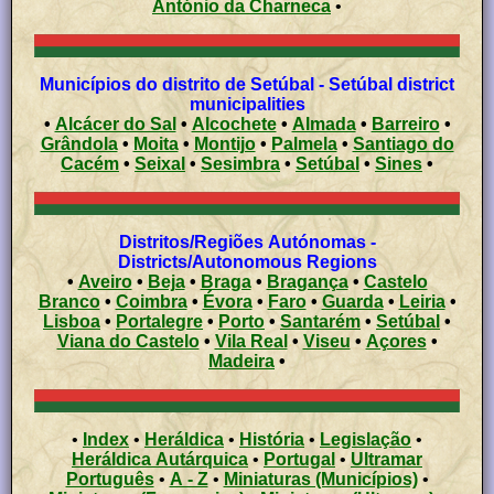
António da Charneca
•
Municípios do distrito de Setúbal - Setúbal district
municipalities
•
Alcácer do Sal
•
Alcochete
•
Almada
•
Barreiro
•
Grândola
•
Moita
•
Montijo
•
Palmela
•
Santiago do
Cacém
•
Seixal
•
Sesimbra
•
Setúbal
•
Sines
•
Distritos/Regiões Autónomas -
Districts/Autonomous Regions
•
Aveiro
•
Beja
•
Braga
•
Bragança
•
Castelo
Branco
•
Coimbra
•
Évora
•
Faro
•
Guarda
•
Leiria
•
Lisboa
•
Portalegre
•
Porto
•
Santarém
•
Setúbal
•
Viana do Castelo
•
Vila Real
•
Viseu
•
Açores
•
Madeira
•
•
Index
•
Heráldica
•
História
•
Legislação
•
Heráldica Autárquica
•
Portugal
•
Ultramar
Português
•
A - Z
•
Miniaturas (Municípios)
•