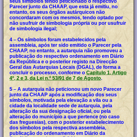
seus símbolos tendo peticionado o respectivo
Parecer junto da CHAAP, que esta já emitiu, no
entanto, os seus órgãos autárquicos não
concordaram com os mesmos, tendo optado por
não usufruir de simbologia própria ou por usufruir
de simbologia ilegal;
4 – Os símbolos foram estabelecidos pela
assembleia, após ter sido emitido o Parecer pela
CHAAP, no entanto, a autarquia não promoveu a
publicação do respectivo ordenamento em Diário
da República e o posterior registo na Direcção
Geral das Autarquias Locais (DGAL), de forma a
concluir o processo, conforme o
Capitulo 1, Artigo
4º, 2 e 3, da Lei n.º 53/91 de 7 de Agosto
.
5 – A autarquia não peticionou um novo Parecer
junto da CHAAP após a modificação dos seus
símbolos, motivada pela elevação a vila ou a
cidade da localidade sede de autarquia, pela
alteração da sua designação oficial, ou pela
alteração do município a que pertence (no caso
das freguesias), com o posterior estabelecimento
dos símbolos pela respectiva assembleia,
publicação do ordenamento em Diário da