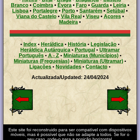
Branco
•
Coimbra
•
Évora
•
Faro
•
Guarda
•
Leiria
•
Lisboa
•
Portalegre
•
Porto
•
Santarém
•
Setúbal
•
Viana do Castelo
•
Vila Real
•
Viseu
•
Açores
•
Madeira
•
•
Index
•
Heráldica
•
História
•
Legislação
•
Heráldica Autárquica
•
Portugal
•
Ultramar
Português
•
A - Z
•
Miniaturas (Municípios)
•
Miniaturas (Freguesias)
•
Miniaturas (Ultramar)
•
Ligações
•
Novidades
•
Contacto
•
Actualizada/Updated: 24/04/2024
Este site foi reconstruido para ser compatível com dispositivos
móveis, mas é possível que não se adapte a todos. Se for o
seu caso, rode-o para a posição horizontal.