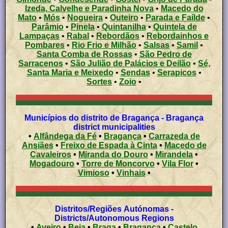
Izeda, Calvelhe e Paradinha Nova
•
Macedo do
Mato
•
Mós
•
Nogueira
•
Outeiro
•
Parada e Faílde
•
Parâmio
•
Pinela
•
Quintanilha
•
Quintela de
Lampaças
•
Rabal
•
Rebordãos
•
Rebordainhos e
Pombares
•
Rio Frio e Milhão
•
Salsas
•
Samil
•
Santa Comba de Rossas
•
São Pedro de
Sarracenos
•
São Julião de Palácios e Deilão
•
Sé,
Santa Maria e Meixedo
•
Sendas
•
Serapicos
•
Sortes
•
Zoio
•
Municípios do distrito de Bragança - Bragança
district municipalities
•
Alfândega da Fé
•
Bragança
•
Carrazeda de
Ansiães
•
Freixo de Espada à Cinta
•
Macedo de
Cavaleiros
•
Miranda do Douro
•
Mirandela
•
Mogadouro
•
Torre de Moncorvo
•
Vila Flor
•
Vimioso
•
Vinhais
•
Distritos/Regiões Autónomas -
Districts/Autonomous Regions
•
Aveiro
•
Beja
•
Braga
•
Bragança
•
Castelo