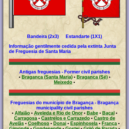
Bandeira (2x3) Estandarte (1X1)
Informação gentilmente cedida pela extinta Junta
de Freguesia de Santa Maria
Antigas freguesias - Former civil parishes
•
Bragança (Santa Maria)
•
Bragança (Sé)
•
Meixedo
•
Freguesias do município de Bragança - Bragança
municipality civil parishes
•
Alfaião
•
Aveleda e Rio de Onor
•
Babe
•
Baçal
•
Carragosa
•
Castrelos e Carrazedo
•
Castro de
Avelãs
•
Coelhoso
•
Donai
•
Espinhosela
•
França
•
Gimonde
•
Gondesende
•
Gostei
•
Grijó de Parada
•