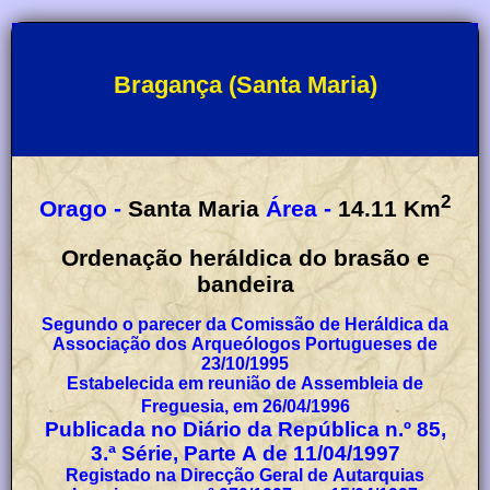
Bragança (Santa Maria)
2
Orago -
Santa Maria
Área -
14.11
Km
Ordenação heráldica do brasão e
bandeira
Segundo o parecer da Comissão de Heráldica da
Associação dos Arqueólogos Portugueses de
23/10/1995
Estabelecida em reunião de Assembleia de
Freguesia, em 26/04/1996
Publicada no Diário da República n.º 85,
3.ª Série, Parte A de 11/04/1997
Registado na Direcção Geral de Autarquias