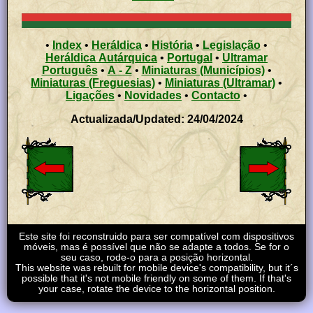
•
Index
•
Heráldica
•
História
•
Legislação
•
Heráldica Autárquica
•
Portugal
•
Ultramar
Português
•
A - Z
•
Miniaturas (Municípios)
•
Miniaturas (Freguesias)
•
Miniaturas (Ultramar)
•
Ligações
•
Novidades
•
Contacto
•
Actualizada/Updated: 24/04/2024
Este site foi reconstruido para ser compatível com dispositivos
móveis, mas é possível que não se adapte a todos. Se for o
seu caso, rode-o para a posição horizontal.
This website was rebuilt for mobile device's compatibility, but it´s
possible that it's not mobile friendly on some of them. If that's
your case, rotate the device to the horizontal position.