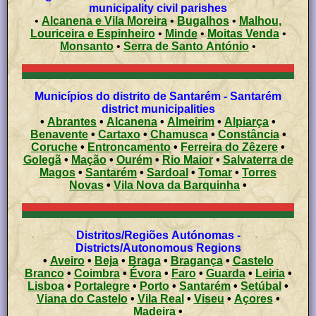
municipality civil parishes
•
Alcanena e Vila Moreira
•
Bugalhos
•
Malhou,
Louriceira e Espinheiro
•
Minde
•
Moitas Venda
•
Monsanto
•
Serra de Santo António
•
Municípios do distrito de Santarém - Santarém
district municipalities
•
Abrantes
•
Alcanena
•
Almeirim
•
Alpiarça
•
Benavente
•
Cartaxo
•
Chamusca
•
Constância
•
Coruche
•
Entroncamento
•
Ferreira do Zêzere
•
Golegã
•
Mação
•
Ourém
•
Rio Maior
•
Salvaterra de
Magos
•
Santarém
•
Sardoal
•
Tomar
•
Torres
Novas
•
Vila Nova da Barquinha
•
Distritos/Regiões Autónomas -
Districts/Autonomous Regions
•
Aveiro
•
Beja
•
Braga
•
Bragança
•
Castelo
Branco
•
Coimbra
•
Évora
•
Faro
•
Guarda
•
Leiria
•
Lisboa
•
Portalegre
•
Porto
•
Santarém
•
Setúbal
•
Viana do Castelo
•
Vila Real
•
Viseu
•
Açores
•
Madeira
•