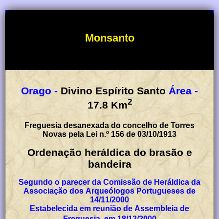
Monsanto
Orago -
Divino Espírito Santo
Área -
2
17.8
Km
Freguesia desanexada do concelho de Torres
Novas pela Lei n.º 156 de 03/10/1913
Ordenação heráldica do brasão e
bandeira
Segundo o parecer da Comissão de Heráldica da
Associação dos Arqueólogos Portugueses de
14/11/2000
Estabelecida em reunião de Assembleia de
Freguesia, em 18/12/2000